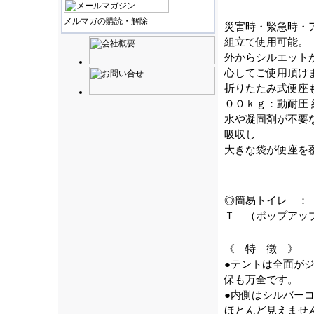
メルマガの購読・解除
災害時・緊急時・
組立て使用可能。
外からシルエット
心してご使用頂け
折りたたみ式便座
００ｋｇ：動耐圧
水や凝固剤が不要
吸収し
大きな袋が便座を
◎簡易トイレ ：
Ｔ （ポップアッ
《 特 徴 》
●テントは全面が
保も万全です。
●内側はシルバー
ほとんど見えませ