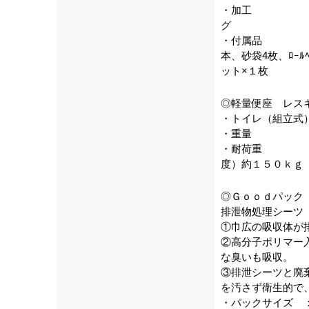
・加工 ： 撥
グ
・付属品 ： 
本、砂袋4枚、ﾛｰﾙ
ット×１枚
◎軽量便座 レス
・トイレ（組立式
・重量 ：
・耐荷重 ：
度）約１５０ｋｇ
◎Ｇｏｏｄパック
排泄物処理シーツ
①巾広の吸収体が
②高分子ポリマー
な臭いも吸収。
③排泄シーツと廃
を汚さず衛生的で
・パックサイズ 