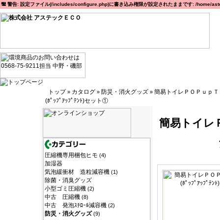
警告: 設定ファイル(/includes/configure.php)に書き込み権限が設定されたままです: /home/astec
トップ
カタログ
防災・消火グッズ
簡易トイレＰＯＰｕｐＴ
»
»
»
(ﾎﾟｯﾌﾟｱｯﾌﾟﾃﾝﾄ)セット①
簡易トイレＰ
圧縮機専用梱包ヒモ
(4)
加湿器
気泡緩衝材 造粒減容機
(1)
除菌・消臭グッズ
小型ゴミ圧縮機
(2)
中古 圧縮機
(8)
中古 発泡ｽﾁﾛｰﾙ減容機
(2)
防災・消火グッズ
(9)