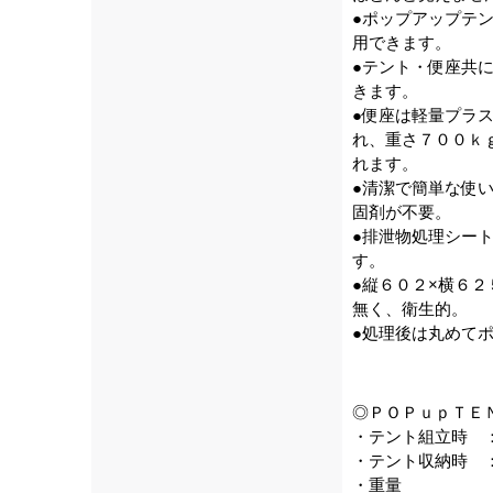
●ポップアップテ
用できます。
●テント・便座共
きます。
●便座は軽量プラス
れ、重さ７００ｋ
れます。
●清潔で簡単な使
固剤が不要。
●排泄物処理シー
す。
●縦６０２×横６
無く、衛生的。
●処理後は丸めて
◎ＰＯＰｕｐＴＥ
・テント組立時 
・テント収納時 ：
・重量 ： 