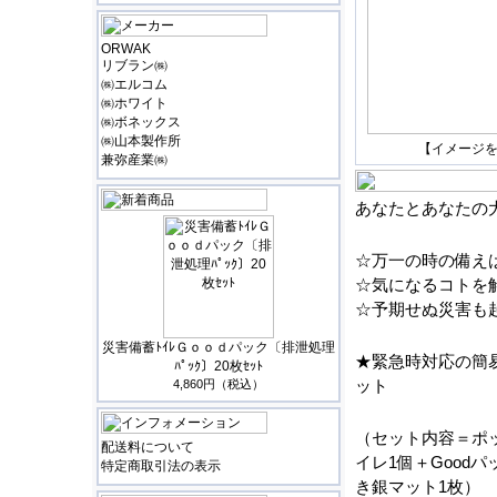
ORWAK
リブラン㈱
㈱エルコム
㈱ホワイト
㈱ボネックス
㈱山本製作所
【イメージ
兼弥産業㈱
あなたとあなたの
☆万一の時の備え
☆気になるコトを
☆予期せぬ災害も
災害備蓄ﾄｲﾚＧｏｏｄパック〔排泄処理
★緊急時対応の簡
ﾊﾟｯｸ〕20枚ｾｯﾄ
ット
4,860円（税込）
（セット内容＝ポ
配送料について
イレ1個＋Goodパ
特定商取引法の表示
き銀マット1枚）