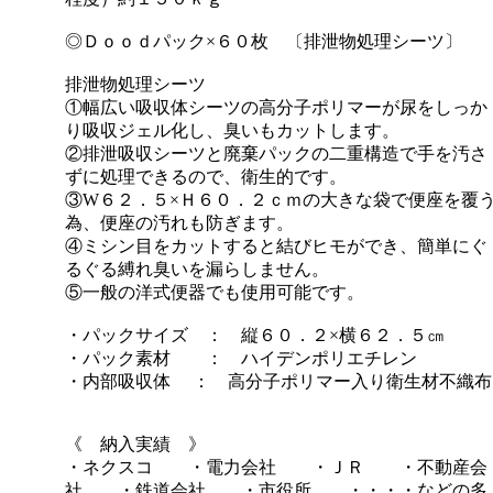
◎Ｄｏｏｄパック×６０枚 〔排泄物処理シーツ〕
排泄物処理シーツ
①幅広い吸収体シーツの高分子ポリマーが尿をしっか
り吸収ジェル化し、臭いもカットします。
②排泄吸収シーツと廃棄パックの二重構造で手を汚さ
ずに処理できるので、衛生的です。
③W６２．５×Ｈ６０．２ｃｍの大きな袋で便座を覆
為、便座の汚れも防ぎます。
④ミシン目をカットすると結びヒモができ、簡単にぐ
るぐる縛れ臭いを漏らしません。
⑤一般の洋式便器でも使用可能です。
・パックサイズ ： 縦６０．２×横６２．５㎝
・パック素材 ： ハイデンポリエチレン
・内部吸収体 ： 高分子ポリマー入り衛生材不織布
《 納入実績 》
・ネクスコ ・電力会社 ・ＪＲ ・不動産会
社 ・鉄道会社 ・市役所 ・・・・などの多