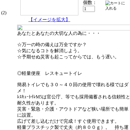
個数：
(2)
【イメージを拡大】
あなたとあなたの大切な人の為に・・・
☆万一の時の備えは万全ですか？
☆気になるコトを解消しよう。
☆予期せぬ災害も起こってからでは、もう遅い。
◎軽量便座 レスキュートイレ
簡易トイレでも３０～４０回の使用で壊れる様ではダ
メ！
ﾚｽｷｭｰﾄｲﾚM5は官公庁、等でも採用備蓄される信頼性
耐久性があります。
災害・緊急・介護・アウトドアなど狭い場所でも簡単
に設置。
広げて差し込むだけで完成！すぐ使用できます。
軽量プラスチック製で丈夫（約８００ｇ）。 持ち運