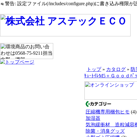
警告: 設定ファイル(/includes/configure.php)に書き込み権限が設
トップ
»
カタログ
»
防
ｷｭｰﾄｲﾚM5＋Ｇｏｏｄﾊﾟｯ
圧縮機専用梱包ヒモ
(4)
加湿器
気泡緩衝材 造粒減容
除菌・消臭グッズ