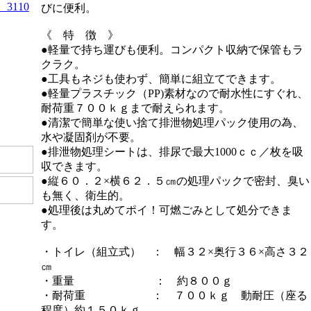
3110
びに便利。
）
《 特 徴 》
●軽量で持ち運びも便利。コンパクト収納で保管もラ
クラク。
●工具もネジも使わず、簡単に組立てできます。
●軽量プラスチック（PP)素材なので耐水性にすぐれ、
耐荷重７００ｋｇまで耐えられます。
●清潔で簡単な使い捨て排泄物処理パック使用の為、
水や凝固剤が不要。
●排泄物処理シートは、排尿で最大1000ｃｃ／枚を吸
収できます。
●縦６０．２×横６２．５㎝の処理パックで密封、臭い
も無く、衛生的。
●処理後は丸めてポイ！可燃ごみとして処分できま
す。
・トイレ（組立式） ： 幅３２×奥行３６×高さ３２
㎝
・重量 ： 約８００ｇ
・耐荷重 ： ７００ｋｇ 動耐圧（座る
程度）約１５０ｋｇ