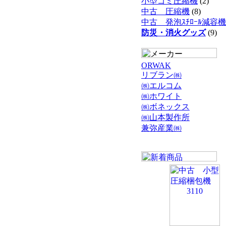
小型ゴミ圧縮機
(2)
中古 圧縮機
(8)
中古 発泡ｽﾁﾛｰﾙ減容機
防災・消火グッズ
(9)
ORWAK
リブラン㈱
㈱エルコム
㈱ホワイト
㈱ボネックス
㈱山本製作所
兼弥産業㈱