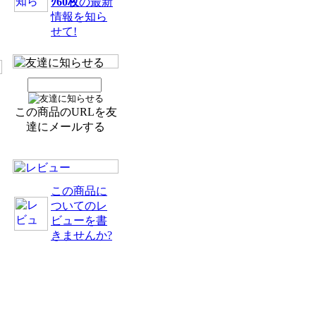
ｸ60枚
の最新
情報を知ら
せて!
この商品のURLを友
達にメールする
この商品に
ついてのレ
ビューを書
と
きませんか?