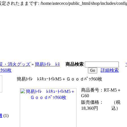
定されたままです: /home/astececo/public_html/shop/incl
災・消火グッズ
»
簡易ﾄｲﾚ ﾚｽ
商品検索
ｸ60枚
詳細検索
簡易ﾄｲﾚ ﾚｽｷｭｰﾄｲﾚM5＋Ｇｏｏｄﾊﾟｯｸ60枚
商品番号：RT-M5＋
G60
販売価格：
（税
18,360円
込）
機
(1)