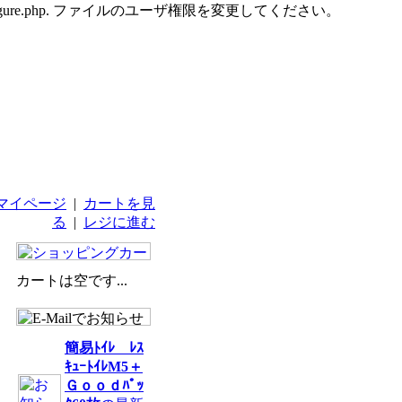
udes/configure.php. ファイルのユーザ権限を変更してください。
マイページ
|
カートを見
る
|
レジに進む
カートは空です...
簡易ﾄｲﾚ ﾚｽ
ｷｭｰﾄｲﾚM5＋
Ｇｏｏｄﾊﾟｯ