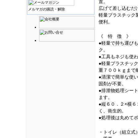
置。
広げて差し込むだ
メルマガの購読・解除
軽量プラスチック
便利。
《 特 徴 》
●軽量で持ち運び
ク。
●工具もネジも使
●軽量プラスチック
重７００ｋｇまで
●清潔で簡単な使
固剤が不要。
●排泄物処理シート
ます。
●縦６０．２×横
く、衛生的。
●処理後は丸めて
・トイレ（組立式