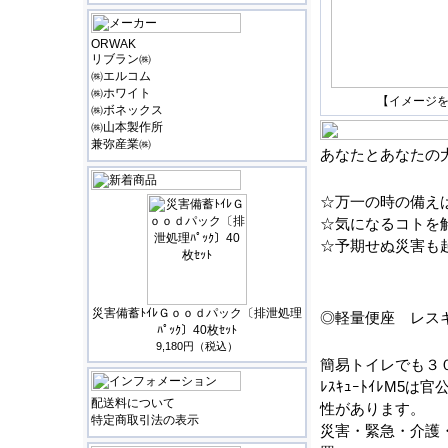
ORWAK
リブラン㈱
㈱エルコム
㈱ホワイト
【イメージ
㈱ボネックス
㈱山本製作所
兼弥産業㈱
あなたとあなたの
☆万一の時の備え
☆気になるコトを
☆予期せぬ災害も
災害備蓄ﾄｲﾚＧｏｏｄパック〔排泄処理
◎軽量便座 レス
ﾊﾟｯｸ〕40枚ｾｯﾄ
9,180円（税込）
簡易トイレでも３
ﾚｽｷｭｰﾄｲﾚM
配送料について
性があります。
特定商取引法の表示
災害・緊急・介護