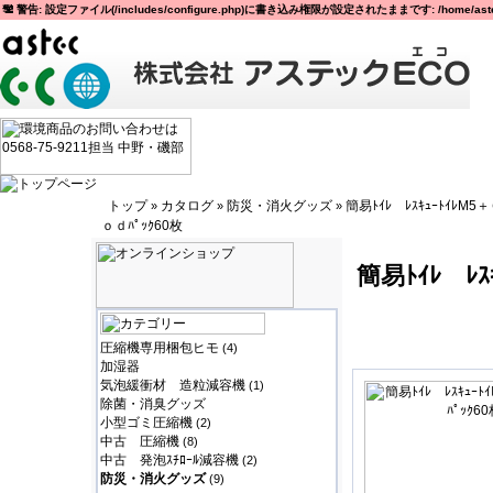
警告: 設定ファイル(/includes/configure.php)に書き込み権限が設定されたままです: /home/astec
トップ
カタログ
防災・消火グッズ
簡易ﾄｲﾚ ﾚｽｷｭｰﾄｲﾚM5
»
»
»
ｏｄﾊﾟｯｸ60枚
簡易ﾄｲﾚ ﾚｽ
圧縮機専用梱包ヒモ
(4)
加湿器
気泡緩衝材 造粒減容機
(1)
除菌・消臭グッズ
小型ゴミ圧縮機
(2)
中古 圧縮機
(8)
中古 発泡ｽﾁﾛｰﾙ減容機
(2)
防災・消火グッズ
(9)