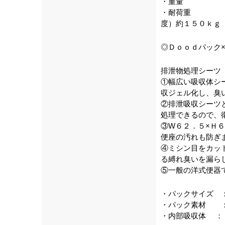
・重量 ：
・耐荷重 ：
度）約１５０ｋｇ
◎Ｄｏｏｄパック
排泄物処理シーツ
①幅広い吸収体シ
収ジェル化し、臭
②排泄吸収シーツ
処理できるので、
③W６２．５×Ｈ
便座の汚れも防ぎ
④ミシン目をカッ
る縛れ臭いを漏ら
⑤一般の洋式便器
・パックサイズ 
・パック素材 ：
・内部吸収体 ：