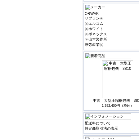
ORWAK
リブラン㈱
㈱エルコム
㈱ホワイト
㈱ボネックス
㈱山本製作所
兼弥産業㈱
中古 大型圧縮梱包機 38
1,382,400円（税込）
配送料について
特定商取引法の表示