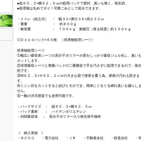
●縦６０．２×横６２．５㎝の処理パックで密封、臭いも無く、衛生的。
●処理後は丸めてポイ！可燃ごみとして処分できます。
・トイレ（組立式） ： 幅３２×奥行３６×高さ３２㎝
・重量 ： 約８００ｇ
・耐荷重 ： ７００ｋｇ 動耐圧（座る程度）約１５０ｋｇ
◎Ｄｏｏｄパック×６０枚 〔排泄物処理シーツ〕
排泄物処理シーツ
①幅広い吸収体シーツの高分子ポリマーが尿をしっかり吸収ジェル化し、臭い
カットします。
②排泄吸収シーツと廃棄パックの二重構造で手を汚さずに処理できるので、衛
的です。
③W６２．５×Ｈ６０．２ｃｍの大きな袋で便座を覆う為、便座の汚れも防ぎま
す。
④ミシン目をカットすると結びヒモができ、簡単にぐるぐる縛れ臭いを漏らし
せん。
⑤一般の洋式便器でも使用可能です。
・パックサイズ ： 縦６０．２×横６２．５㎝
・パック素材 ： ハイデンポリエチレン
・内部吸収体 ： 高分子ポリマー入り衛生材不織布
《 納入実績 》
・ネクスコ ・電力会社 ・ＪＲ ・不動産会社 ・鉄道会社 ・