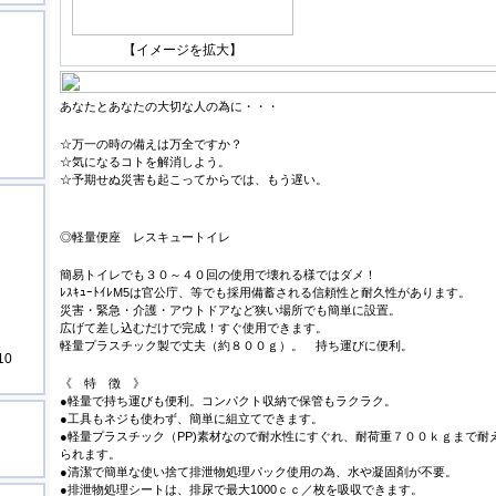
【イメージを拡大】
あなたとあなたの大切な人の為に・・・
☆万一の時の備えは万全ですか？
☆気になるコトを解消しよう。
☆予期せぬ災害も起こってからでは、もう遅い。
◎軽量便座 レスキュートイレ
簡易トイレでも３０～４０回の使用で壊れる様ではダメ！
ﾚｽｷｭｰﾄｲﾚM5は官公庁、等でも採用備蓄される信頼性と耐久性があります。
災害・緊急・介護・アウトドアなど狭い場所でも簡単に設置。
広げて差し込むだけで完成！すぐ使用できます。
軽量プラスチック製で丈夫（約８００ｇ）。 持ち運びに便利。
10
《 特 徴 》
●軽量で持ち運びも便利。コンパクト収納で保管もラクラク。
●工具もネジも使わず、簡単に組立てできます。
●軽量プラスチック（PP)素材なので耐水性にすぐれ、耐荷重７００ｋｇまで耐
られます。
●清潔で簡単な使い捨て排泄物処理パック使用の為、水や凝固剤が不要。
●排泄物処理シートは、排尿で最大1000ｃｃ／枚を吸収できます。