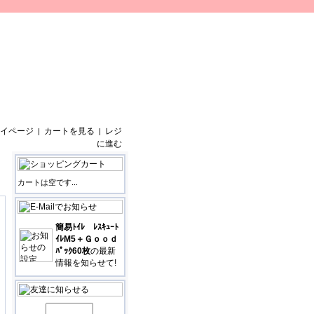
イページ
カートを見る
レジ
|
|
に進む
カートは空です...
簡易ﾄｲﾚ ﾚｽｷｭｰﾄ
ｲﾚM5＋Ｇｏｏｄ
ﾊﾟｯｸ60枚
の最新
情報を知らせて!