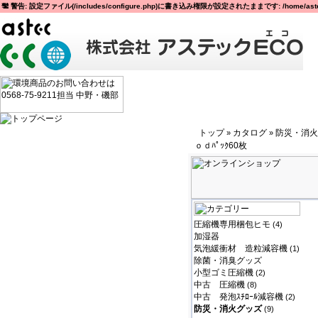
警告: 設定ファイル(/includes/configure.php)に書き込み権限が設定されたままです: /home/astec
トップ
カタログ
防災・消火
»
»
ｏｄﾊﾟｯｸ60枚
圧縮機専用梱包ヒモ
(4)
加湿器
気泡緩衝材 造粒減容機
(1)
除菌・消臭グッズ
小型ゴミ圧縮機
(2)
中古 圧縮機
(8)
中古 発泡ｽﾁﾛｰﾙ減容機
(2)
防災・消火グッズ
(9)