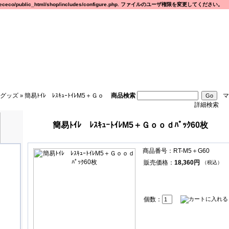
eco/public_html/shop/includes/configure.php. ファイルのユーザ権限を変更してください。
グッズ
簡易ﾄｲﾚ ﾚｽｷｭｰﾄｲﾚM5＋Ｇｏ
商品検索
マ
»
詳細検索
簡易ﾄｲﾚ ﾚｽｷｭｰﾄｲﾚM5＋Ｇｏｏｄﾊﾟｯｸ60枚
商品番号：RT-M5＋G60
販売価格：
18,360円
（税込）
個数：