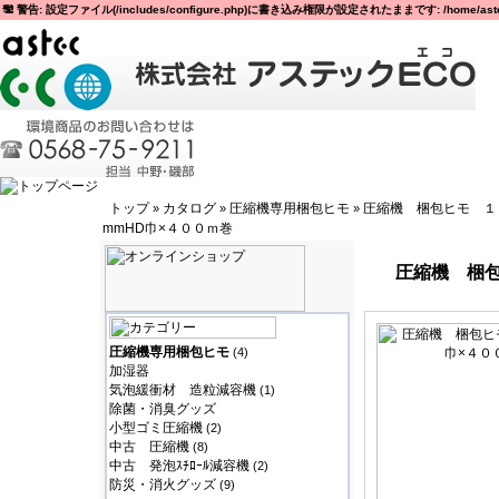
警告: 設定ファイル(/includes/configure.php)に書き込み権限が設定されたままです: /home/astec
トップ
カタログ
圧縮機専用梱包ヒモ
圧縮機 梱包ヒモ １
»
»
»
mmHD巾×４００ｍ巻
圧縮機 梱包
圧縮機専用梱包ヒモ
(4)
加湿器
気泡緩衝材 造粒減容機
(1)
除菌・消臭グッズ
小型ゴミ圧縮機
(2)
中古 圧縮機
(8)
中古 発泡ｽﾁﾛｰﾙ減容機
(2)
防災・消火グッズ
(9)