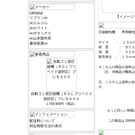
ORWAK
【イメージ
リブラン㈱
㈱エルコム
㈱ホワイト
圧縮梱包機 専用梱包
㈱ボネックス
㈱山本製作所
サイズ ： １３ｍｍH
兼弥産業㈱
材 質 ： ポリ
強 度 ： ５００
販売単位 ： １３ｍｍ
※こちらの商品の送料は
（注、沖縄及び離島は
注、システム上送料が自
す。
自動ゴミ袋圧縮機（９０Ｌプリペイド
袋対応）プレモ４００
1,758,900円（税込）
もっと詳しい情報
配送料について
この商品は 200
特定商取引法の表示