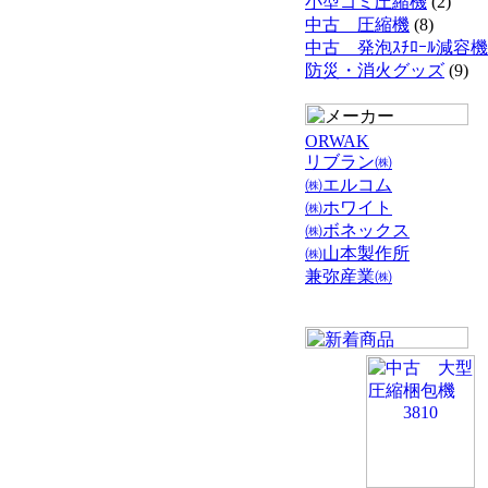
小型ゴミ圧縮機
(2)
中古 圧縮機
(8)
中古 発泡ｽﾁﾛｰﾙ減容機
防災・消火グッズ
(9)
ORWAK
リブラン㈱
㈱エルコム
㈱ホワイト
㈱ボネックス
㈱山本製作所
兼弥産業㈱