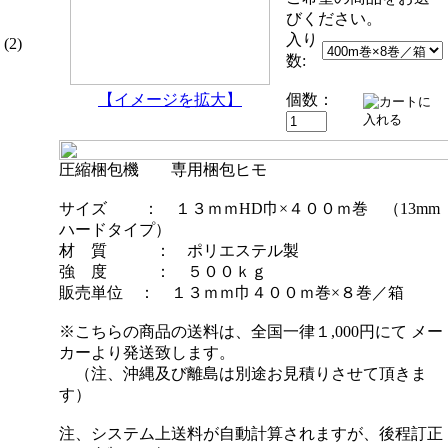
びください。
入り
(2)
数:
【イメージを拡大】
個数：
圧縮梱包機 専用梱包ヒモ
サイズ ： １３ｍｍHD巾×４００ｍ巻 （13mm
ハードタイプ）
材 質 ： ポリエステル製
強 度 ： ５００ｋｇ
販売単位 ： １３ｍｍ巾４００ｍ巻×８巻／箱
※こちらの商品の送料は、全国一律１,000円にて メー
カーより発送致します。
（注、沖縄及び離島は別途お見積りさせて頂きま
す）
注、システム上送料が自動計算されますが、後程訂正