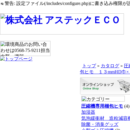
警告: 設定ファイル(/includes/configure.php)に書き込み権限が設
トップ
»
カタログ
»
圧
包ヒモ １３mmHD巾
圧縮機専用梱包ヒモ
(4)
加湿器
気泡緩衝材 造粒減容
除菌・消臭グッズ