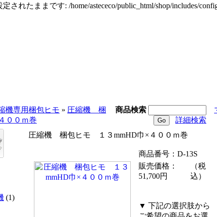
定されたままです: /home/astececo/public_html/shop/incl
縮機専用梱包ヒモ
»
圧縮機 梱
商品検索
×４００ｍ巻
詳細検索
圧縮機 梱包ヒモ １３mmHD巾×４００ｍ巻
商品番号：D-13S
販売価格：
（税
51,700円
込）
機
(1)
▼ 下記の選択肢から
ご希望の商品をお選