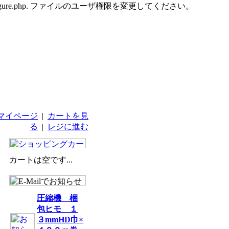
udes/configure.php. ファイルのユーザ権限を変更してください。
マイページ
|
カートを見
る
|
レジに進む
カートは空です...
圧縮機 梱
包ヒモ １
３mmHD巾×