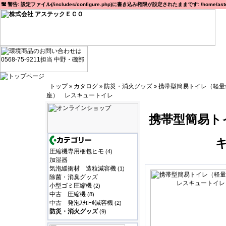
警告: 設定ファイル(/includes/configure.php)に書き込み権限が設定されたままです: /home/astec
トップ
カタログ
防災・消火グッズ
携帯型簡易トイレ（軽量
»
»
»
座） レスキュートイレ
携帯型簡易ト
圧縮機専用梱包ヒモ
(4)
加湿器
気泡緩衝材 造粒減容機
(1)
除菌・消臭グッズ
小型ゴミ圧縮機
(2)
中古 圧縮機
(8)
中古 発泡ｽﾁﾛｰﾙ減容機
(2)
防災・消火グッズ
(9)