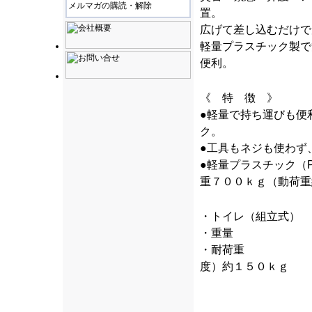
メルマガの購読・解除
置。
広げて差し込むだけで
軽量プラスチック製で
便利。
《 特 徴 》
●軽量で持ち運びも便
ク。
●工具もネジも使わず
●軽量プラスチック（
重７００ｋｇ（動荷重
・トイレ（組立式） 
・重量 ： 
・耐荷重 ： ７
度）約１５０ｋｇ