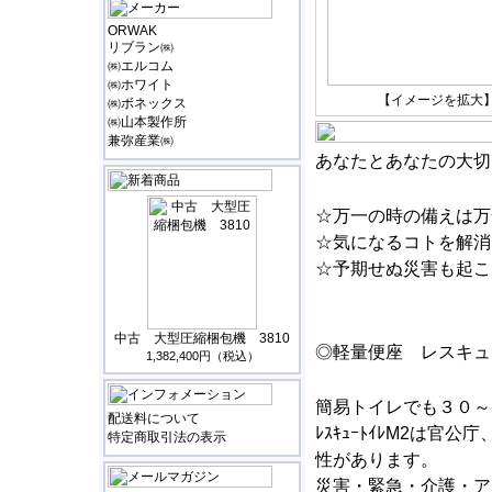
ORWAK
リブラン㈱
㈱エルコム
㈱ホワイト
【イメージを拡大
㈱ボネックス
㈱山本製作所
兼弥産業㈱
あなたとあなたの大切
☆万一の時の備えは万
☆気になるコトを解消
☆予期せぬ災害も起こ
中古 大型圧縮梱包機 3810
◎軽量便座 レスキュ
1,382,400円（税込）
簡易トイレでも３０～
配送料について
ﾚｽｷｭｰﾄｲﾚM2は
特定商取引法の表示
性があります。
災害・緊急・介護・ア