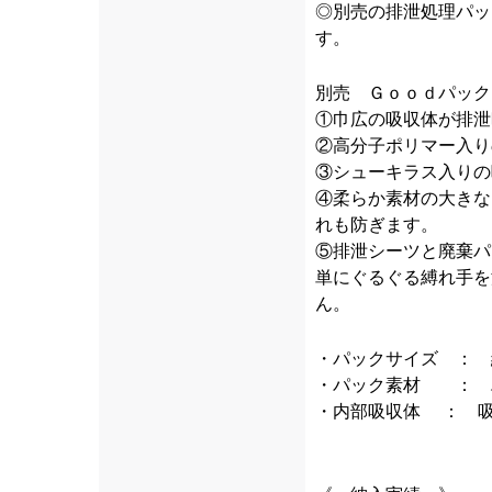
◎別売の排泄処理パッ
す。
別売 Ｇｏｏｄパック
①巾広の吸収体が排泄
②高分子ポリマー入り
③シューキラス入りの
④柔らか素材の大きな
れも防ぎます。
⑤排泄シーツと廃棄パ
単にぐるぐる縛れ手を
ん。
・パックサイズ ： 
・パック素材 ： 
・内部吸収体 ： 