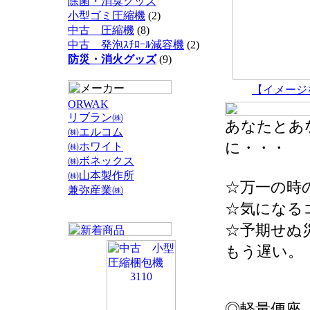
除菌・消臭グッズ
小型ゴミ圧縮機
(2)
中古 圧縮機
(8)
中古 発泡ｽﾁﾛｰﾙ減容機
(2)
防災・消火グッズ
(9)
【イメージ
ORWAK
リブラン㈱
あなたとあ
㈱エルコム
に・・・
㈱ホワイト
㈱ボネックス
㈱山本製作所
☆万一の時
兼弥産業㈱
☆気になる
☆予期せぬ
もう遅い。
◎軽量便座