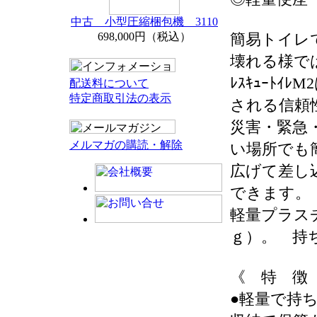
中古 小型圧縮梱包機 3110
698,000円（税込）
簡易トイレ
壊れる様で
ﾚｽｷｭｰﾄｲ
配送料について
特定商取引法の表示
される信頼
災害・緊急
メルマガの購読・解除
い場所でも
広げて差し
できます。
軽量プラス
ｇ）。 持
《 特 徴
●軽量で持