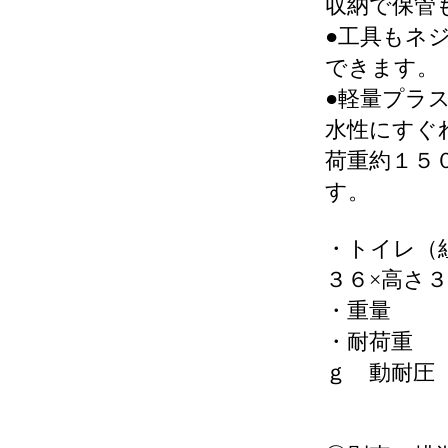
収納で保管
●工具もネ
できます。
●軽量プラス
水性にすぐ
荷重約１５
す。
・トイレ（
３６×高さ
・重量
・耐荷
ｇ 動耐圧