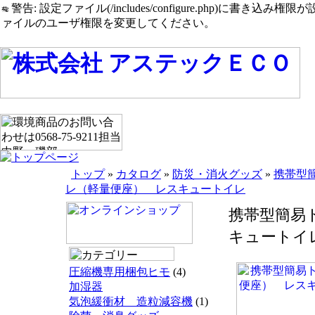
警告: 設定ファイル(/includes/configure.php)に書き込み権限が設定されたまま
ァイルのユーザ権限を変更してください。
トップ
»
カタログ
»
防災・消火グッズ
»
携帯型
レ（軽量便座） レスキュートイレ
携帯型簡易
キュートイ
圧縮機専用梱包ヒモ
(4)
加湿器
気泡緩衝材 造粒減容機
(1)