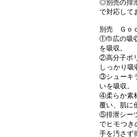
◎別売の排
で対応して
別売 Ｇｏ
①巾広の吸
を吸収。
②高分子ポ
しっかり吸
③シューキ
いを吸収。
④柔らか素
覆い、肌に
⑤排泄シー
でヒモつき
手を汚さず