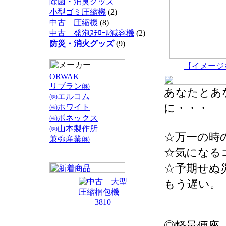
除菌・消臭グッズ
小型ゴミ圧縮機
(2)
中古 圧縮機
(8)
中古 発泡ｽﾁﾛｰﾙ減容機
(2)
防災・消火グッズ
(9)
【イメージ
ORWAK
リブラン㈱
あなたとあ
㈱エルコム
に・・・
㈱ホワイト
㈱ボネックス
㈱山本製作所
☆万一の時
兼弥産業㈱
☆気になる
☆予期せぬ
もう遅い。
◎軽量便座