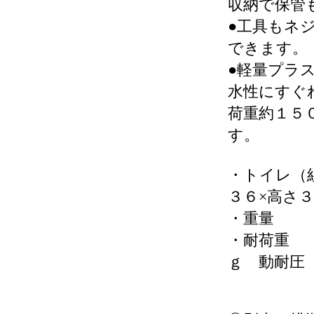
収納で保管
●工具もネ
できます。
●軽量プラス
水性にすぐ
荷重約１５
す。
・トイレ（
３６×高さ
・重量
・耐荷
ｇ 動耐圧