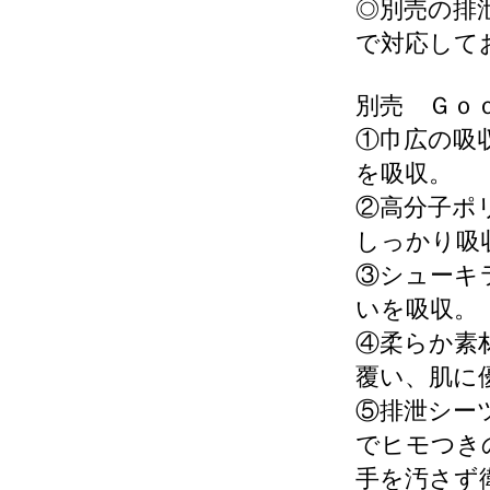
◎別売の排
で対応して
別売 Ｇｏ
①巾広の吸
を吸収。
②高分子ポ
しっかり吸
③シューキ
いを吸収。
④柔らか素
覆い、肌に
⑤排泄シー
でヒモつき
手を汚さず