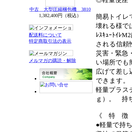
中古 大型圧縮梱包機 3810
1,382,400円（税込）
簡易トイレ
壊れる様で
ﾚｽｷｭｰﾄｲ
配送料について
特定商取引法の表示
される信頼
災害・緊急
メルマガの購読・解除
い場所でも
広げて差し
できます。
軽量プラス
ｇ）。 持
《 特 徴
●軽量で持