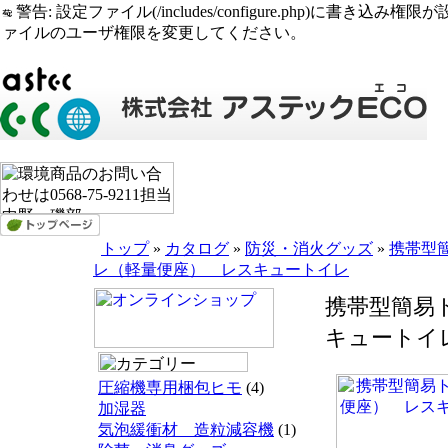
警告: 設定ファイル(/includes/configure.php)に書き込み権限が設定されたまま
ァイルのユーザ権限を変更してください。
トップ
»
カタログ
»
防災・消火グッズ
»
携帯型
レ（軽量便座） レスキュートイレ
携帯型簡易
キュートイ
圧縮機専用梱包ヒモ
(4)
加湿器
気泡緩衝材 造粒減容機
(1)