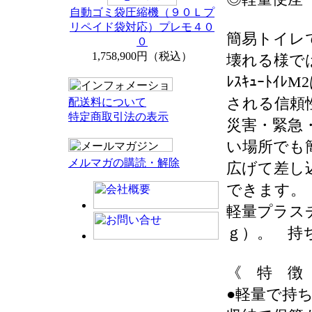
自動ゴミ袋圧縮機（９０Ｌプ
リペイド袋対応）プレモ４０
簡易トイレ
０
1,758,900円（税込）
壊れる様で
ﾚｽｷｭｰﾄｲ
される信頼
配送料について
特定商取引法の表示
災害・緊急
い場所でも
メルマガの購読・解除
広げて差し
できます。
軽量プラス
ｇ）。 持
《 特 徴
●軽量で持