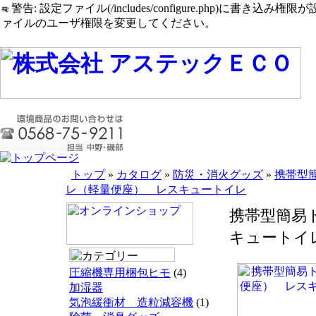
警告: 設定ファイル(/includes/configure.php)に書き込み権限が設定されたまま
ァイルのユーザ権限を変更してください。
トップ
»
カタログ
»
防災・消火グッズ
»
携帯型
レ（軽量便座） レスキュートイレ
携帯型簡易
キュートイ
圧縮機専用梱包ヒモ
(4)
加湿器
気泡緩衝材 造粒減容機
(1)