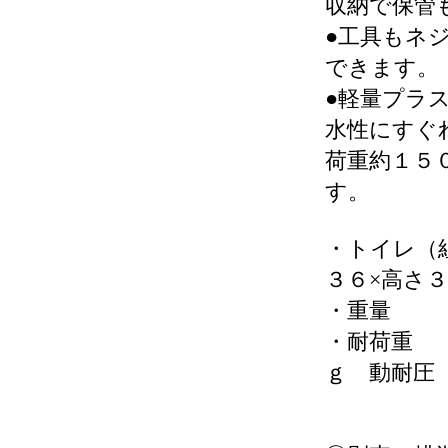
収納で保管
●工具もネ
できます。
●軽量プラス
水性にすぐ
荷重約１５
す。
・トイレ（
３６×高さ
・重量
・耐荷
ｇ 動耐圧