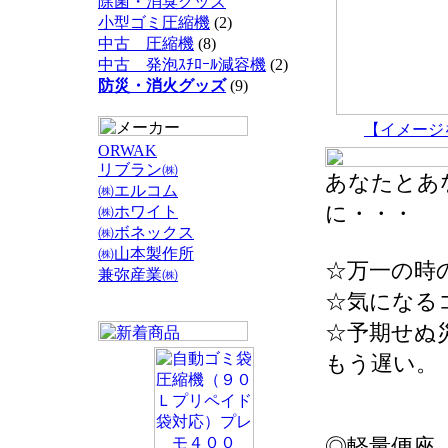
除菌・消臭グッズ
小型ゴミ圧縮機
(2)
中古 圧縮機
(8)
中古 発泡ｽﾁﾛｰﾙ減容機
(2)
防災・消火グッズ
(9)
【イメージ
ORWAK
リブラン㈱
あなたとあ
㈱エルコム
に・・・
㈱ホワイト
㈱ボネックス
㈱山本製作所
☆万一の時
兼弥産業㈱
☆気になる
☆予期せぬ
もう遅い。
◎軽量便座