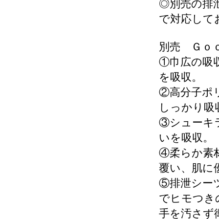
◎別売の排
で対応して
別売 Ｇｏ
①巾広の吸
を吸収。
②高分子ポ
しっかり吸
③シューキ
いを吸収。
④柔らか素
覆い、肌に
⑤排泄シー
でヒモつき
手を汚さず