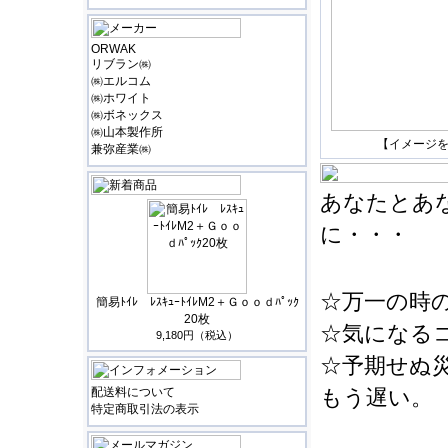
ORWAK
リブラン㈱
㈱エルコム
㈱ホワイト
㈱ボネックス
㈱山本製作所
【イメージ
兼弥産業㈱
あなたとあ
に・・・
☆万一の時
簡易ﾄｲﾚ ﾚｽｷｭｰﾄｲﾚM2＋Ｇｏｏｄﾊﾟｯｸ
20枚
☆気になる
9,180円（税込）
☆予期せぬ
配送料について
もう遅い。
特定商取引法の表示