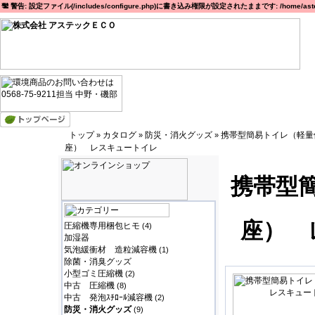
警告: 設定ファイル(/includes/configure.php)に書き込み権限が設定されたままです: /home/astec
トップ
カタログ
防災・消火グッズ
携帯型簡易トイレ（軽量
»
»
»
座） レスキュートイレ
携帯型
座） 
圧縮機専用梱包ヒモ
(4)
加湿器
気泡緩衝材 造粒減容機
(1)
除菌・消臭グッズ
小型ゴミ圧縮機
(2)
中古 圧縮機
(8)
中古 発泡ｽﾁﾛｰﾙ減容機
(2)
防災・消火グッズ
(9)