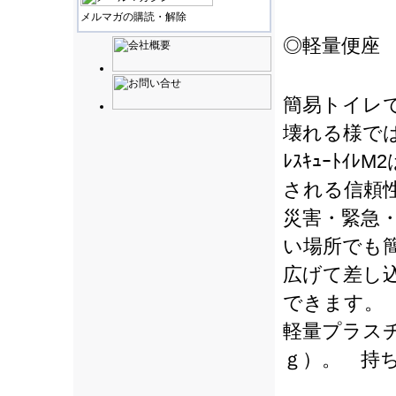
メルマガの購読・解除
◎軽量便座
簡易トイレ
壊れる様で
ﾚｽｷｭｰﾄｲ
される信頼
災害・緊急
い場所でも
広げて差し
できます。
軽量プラス
ｇ）。 持