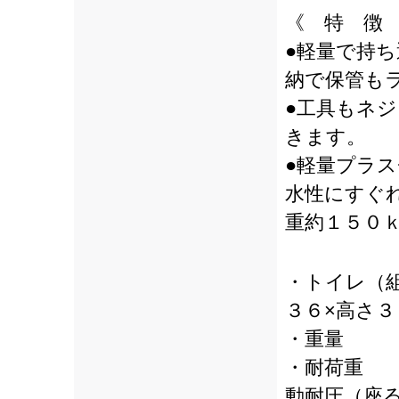
《 特 徴
●軽量で持
納で保管も
●工具もネ
きます。
●軽量プラス
水性にすぐ
重約１５０
・トイレ（
３６×高さ３
・重量
・耐荷
動耐圧（座