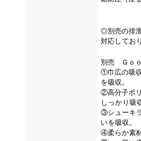
◎別売の排
対応してお
別売 Ｇｏ
①巾広の吸
を吸収。
②高分子ポ
しっかり吸
③シューキ
いを吸収。
④柔らか素