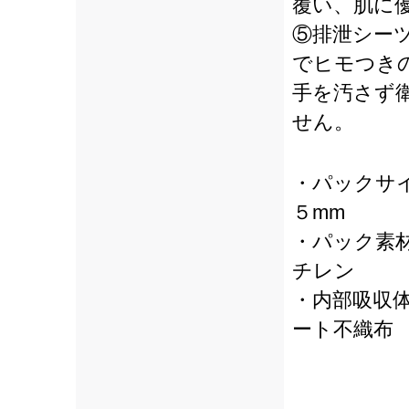
覆い、肌に
⑤排泄シー
でヒモつき
手を汚さず
せん。
・パックサ
５mm
・パック素
チレン
・内部吸収
ート不織布