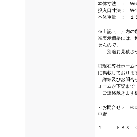
本体寸法 ： W63
投入口寸法： W47
本体重量 ： １
※上記（ ）内の
※表示価格には、
せんので、
別途お見積させ
◎現在弊社ホーム
に掲載しておりま
詳細及びお問合せ
ォームか下記まで
ご連絡戴きます様
＜お問合せ＞ 
中野
ＴＥＬ ０
１ ＦＡＸ ０
E-meil : i