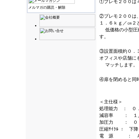
①プレモ２００は
メルマガの購読・解除
②プレモ２００は
１．６ｋｇ／㎝２
低価格の小型圧縮
す。
③設置面積約０．
オフィスや店舗に
マッチします。
④扉を閉めると同
＜主仕様＞
処理能力 ： ０
減容率 ： １
加圧力 ： ０
圧縮ｻｲｸﾙ ： 
電 源 ： ＡＣ１