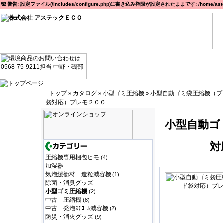
警告: 設定ファイル(/includes/configure.php)に書き込み権限が設定されたままです: /home/astec
トップ
カタログ
小型ゴミ圧縮機
小型自動ゴミ袋圧縮機（プ
»
»
»
袋対応）プレモ２００
小型自動ゴ
対
圧縮機専用梱包ヒモ
(4)
加湿器
気泡緩衝材 造粒減容機
(1)
除菌・消臭グッズ
小型ゴミ圧縮機
(2)
中古 圧縮機
(8)
中古 発泡ｽﾁﾛｰﾙ減容機
(2)
防災・消火グッズ
(9)