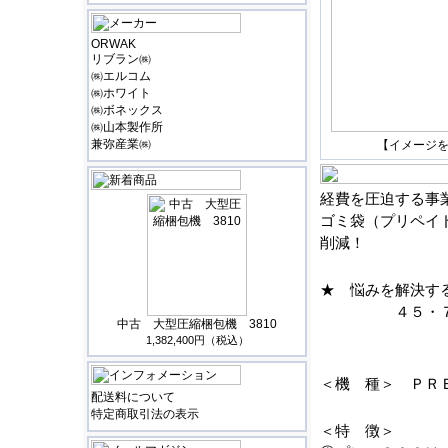
ORWAK
リブラン㈱
㈱エルコム
㈱ホワイト
㈱ボネックス
㈱山本製作所
兼弥産業㈱
【イメージ
経費を圧迫する事
ゴミ袋（プリペイ
削減！
★ 悩みを解決す
４５・７０ℓ
中古 大型圧縮梱包機 3810
1,382,400円（税込）
＜機 種＞ ＰＲ
配送料について
特定商取引法の表示
＜特 徴＞