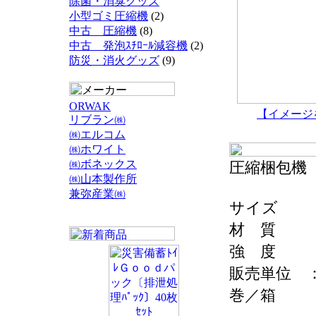
除菌・消臭グッズ
小型ゴミ圧縮機
(2)
中古 圧縮機
(8)
中古 発泡ｽﾁﾛｰﾙ減容機
(2)
防災・消火グッズ
(9)
ORWAK
【イメージ
リブラン㈱
㈱エルコム
㈱ホワイト
㈱ボネックス
圧縮梱包機
㈱山本製作所
兼弥産業㈱
サイズ ：
材 質 
強 度 
販売単位 
巻／箱