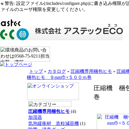
警告: 設定ファイル(/includes/configure.php)に書き込み権限が設定されたまま
ァイルのユーザ権限を変更してください。
トップ
»
カタログ
»
圧縮機専用梱包ヒモ
»
圧縮
梱包ヒモ ９mm巾×５００ｍ巻
圧縮機 梱
巻
圧縮機専用梱包ヒモ
(4)
加湿器
気泡緩衝材 造粒減容機
(1)