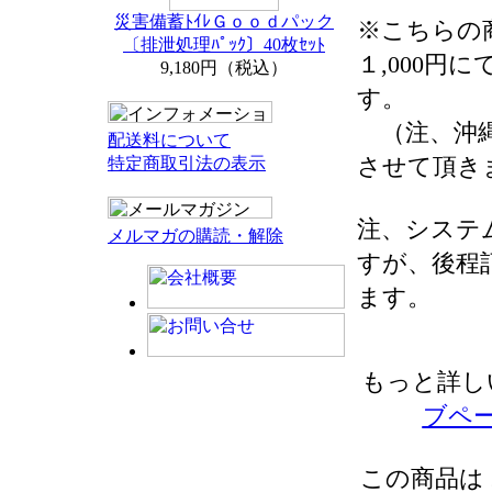
災害備蓄ﾄｲﾚＧｏｏｄパック
※こちらの
〔排泄処理ﾊﾟｯｸ〕40枚ｾｯﾄ
１,000円
9,180円（税込）
す。
（注、沖縄
配送料について
させて頂き
特定商取引法の表示
注、システ
メルマガの購読・解除
すが、後程
ます。
もっと詳し
ブペ
この商品は 2