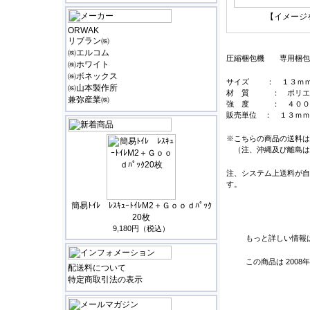
【イメージ
ORWAK
リブラン㈱
㈱エルコム
圧縮梱包機 専用梱包
㈱ホワイト
㈱ボネックス
サイズ ： １３ｍｍ
㈱山本製作所
材 質 ： ポリ
兼弥産業㈱
強 度 ： ４００
販売単位 ： １３ｍｍ
※こちらの商品の送料は
（注、沖縄及び離島は
注、システム上送料が自
す。
簡易ﾄｲﾚ ﾚｽｷｭｰﾄｲﾚM2＋Ｇｏｏｄﾊﾟｯｸ
20枚
9,180円（税込）
もっと詳しい情報
この商品は 2008
配送料について
特定商取引法の表示