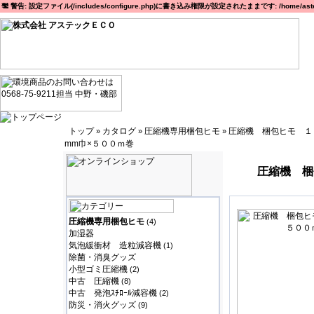
警告: 設定ファイル(/includes/configure.php)に書き込み権限が設定されたままです: /home/astec
トップ
カタログ
圧縮機専用梱包ヒモ
圧縮機 梱包ヒモ １
»
»
»
mm巾×５００ｍ巻
圧縮機 梱
圧縮機専用梱包ヒモ
(4)
加湿器
気泡緩衝材 造粒減容機
(1)
除菌・消臭グッズ
小型ゴミ圧縮機
(2)
中古 圧縮機
(8)
中古 発泡ｽﾁﾛｰﾙ減容機
(2)
防災・消火グッズ
(9)