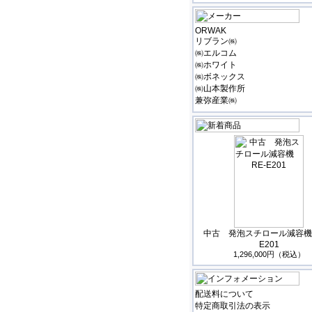
ORWAK
リブラン㈱
㈱エルコム
㈱ホワイト
㈱ボネックス
㈱山本製作所
兼弥産業㈱
中古 発泡スチロール減容機 
E201
1,296,000円（税込）
配送料について
特定商取引法の表示