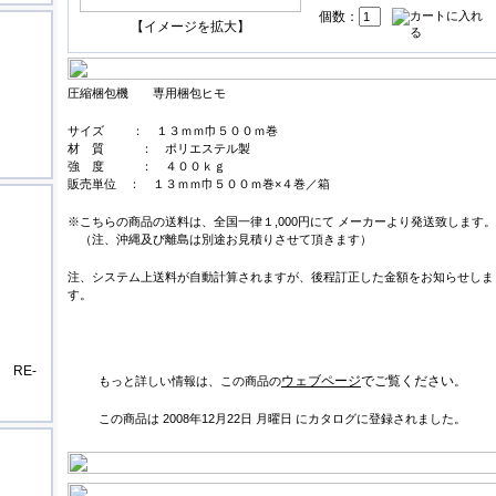
個数：
【イメージを拡大】
圧縮梱包機 専用梱包ヒモ
サイズ ： １３ｍｍ巾５００ｍ巻
材 質 ： ポリエステル製
強 度 ： ４００ｋｇ
販売単位 ： １３ｍｍ巾５００ｍ巻×４巻／箱
※こちらの商品の送料は、全国一律１,000円にて メーカーより発送致します。
（注、沖縄及び離島は別途お見積りさせて頂きます）
注、システム上送料が自動計算されますが、後程訂正した金額をお知らせしま
す。
RE-
ウェブページ
でご覧ください
もっと詳しい情報は、この商品の
。
この商品は 2008年12月22日 月曜日 にカタログに登録されました。