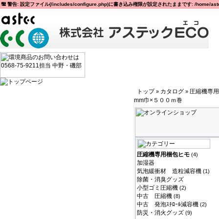
警告: 設定ファイル(/includes/configure.php)に書き込み権限が設定されたままです: /home/astec
トップ
カタログ
圧縮機専用
»
»
mm巾×５００ｍ巻
圧縮機専用梱包ヒモ
(4)
加湿器
気泡緩衝材 造粒減容機
(1)
除菌・消臭グッズ
小型ゴミ圧縮機
(2)
中古 圧縮機
(8)
中古 発泡ｽﾁﾛｰﾙ減容機
(2)
防災・消火グッズ
(9)