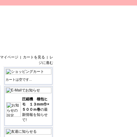
マイページ
カートを見る
レ
|
|
ジに進む
カートは空です...
圧縮機 梱包ヒ
モ １３mm巾×
５００ｍ巻
の最
新情報を知らせ
て!