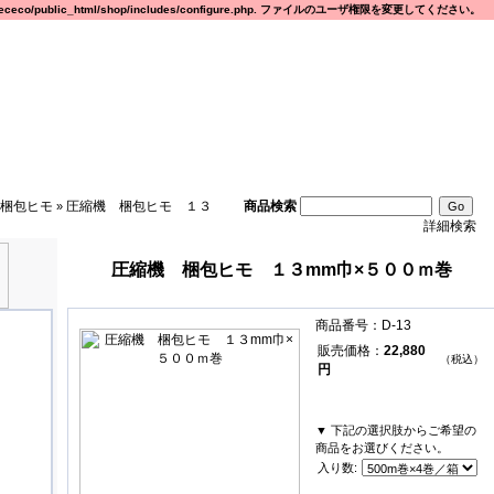
eco/public_html/shop/includes/configure.php. ファイルのユーザ権限を変更してください。
梱包ヒモ
圧縮機 梱包ヒモ １３
商品検索
»
詳細検索
圧縮機 梱包ヒモ １３mm巾×５００ｍ巻
商品番号：D-13
販売価格：
22,880
（税込）
円
▼ 下記の選択肢からご希望の
商品をお選びください。
入り数: