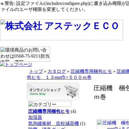
警告: 設定ファイル(/includes/configure.php)に書き込み権限が設定されたまま
ァイルのユーザ権限を変更してください。
トップ
»
カタログ
»
圧縮機専用梱包ヒモ
»
圧縮
包ヒモ １３mm巾×５００ｍ巻
圧縮機 梱
ｍ巻
圧縮機専用梱包ヒモ
(4)
加湿器
気泡緩衝材 造粒減容機
(1)