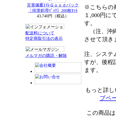
災害備蓄ﾄｲﾚＧｏｏｄパック
※こちらの
〔排泄処理ﾊﾟｯｸ〕200枚ｾｯﾄ
１,000円
43,740円（税込）
す。
（注、沖縄
配送料について
させて頂き
特定商取引法の表示
注、システ
メルマガの購読・解除
すが、後程
ます。
もっと詳し
ブペ
この商品は 2