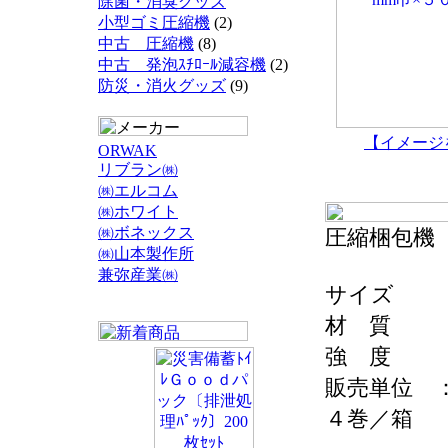
除菌・消臭グッズ
小型ゴミ圧縮機
(2)
中古 圧縮機
(8)
中古 発泡ｽﾁﾛｰﾙ減容機
(2)
防災・消火グッズ
(9)
【イメージ
ORWAK
リブラン㈱
㈱エルコム
㈱ホワイト
㈱ボネックス
圧縮梱包機
㈱山本製作所
兼弥産業㈱
サイズ ：
材 質 
強 度 
販売単位 
４巻／箱