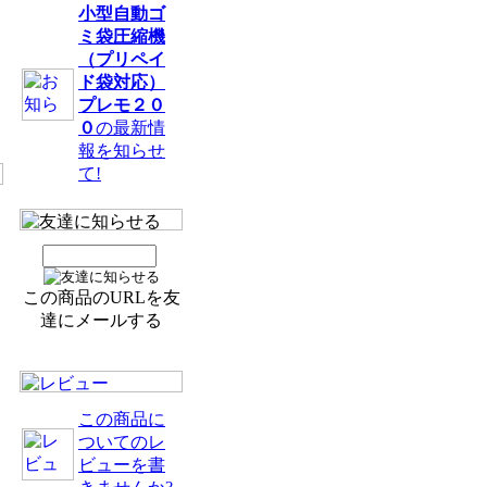
小型自動ゴ
ミ袋圧縮機
（プリペイ
ド袋対応）
プレモ２０
０
の最新情
報を知らせ
て!
この商品のURLを友
達にメールする
この商品に
ついてのレ
ビューを書