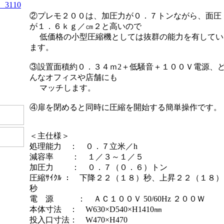
3110
）
②プレモ２００は、加圧力が０．７トンながら、面圧
が１．６ｋｇ／㎝２と高いので
低価格の小型圧縮機としては抜群の能力を有してい
ます。
③設置面積約０．３４ｍ2＋低騒音＋１００Ｖ電源、
んなオフィスや店舗にも
マッチします。
④扉を閉めると同時に圧縮を開始する簡単操作です。
＜主仕様＞
処理能力 ： ０．７立米／h
減容率 ： １／３～１／５
加圧力 ： ０．７（０．６）トン
圧縮ｻｲｸﾙ ： 下降２２（１８）秒、上昇２２（１８）
秒
電 源 ： ＡＣ１００Ｖ 50/60Hz ２００Ｗ
本体寸法 ： W630×D540×H1410㎜
投入口寸法： W470×H470