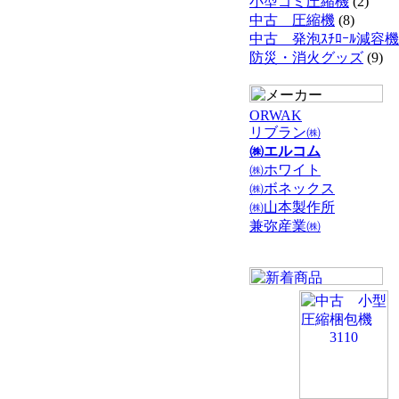
小型ゴミ圧縮機
(2)
中古 圧縮機
(8)
中古 発泡ｽﾁﾛｰﾙ減容機
防災・消火グッズ
(9)
ORWAK
リブラン㈱
㈱エルコム
㈱ホワイト
㈱ボネックス
㈱山本製作所
兼弥産業㈱