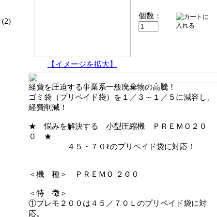
個数：
(2)
【イメージを拡大】
経費を圧迫する事業系一般廃棄物の高騰！
ゴミ袋（プリペイド袋）を１／３～１／５に減容し、
経費削減！
★ 悩みを解決する 小型圧縮機 ＰＲＥＭＯ２０
０ ★
４５・７０ℓのプリペイド袋に対応！
＜機 種＞ ＰＲＥＭＯ ２００
＜特 徴＞
①プレモ２００は４５／７０Ｌのプリペイド袋に対
応。