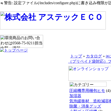
警告: 設定ファイル(/includes/configure.php)に書き込み権限が設
トップ
»
カタログ
»
㈱
（プリペイド袋対応）
圧縮機専用梱包ヒモ
(4)
加湿器
気泡緩衝材 造粒減容
除菌・消臭グッズ