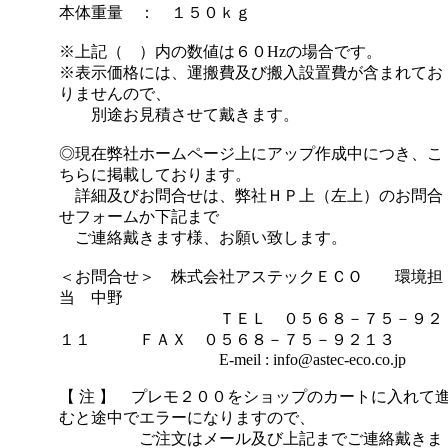
本体重量 ： １５０ｋｇ
※上記（ ）内の数値は６０Hzの場合です。
※表示価格には、運搬費及び搬入設置費が含まれてお
りませんので、
別途お見積させて戴きます。
◎現在弊社ホームページ上にアップ作成中につき、こ
ちらに掲載しております。
詳細及びお問合せは、弊社ＨＰ上（左上）のお問合
せフォームか下記まで
ご連絡戴きます様、お願い致します。
＜お問合せ＞ 株式会社アステックＥＣＯ 環境担
当 中野
ＴＥＬ ０５６８－７５－９２
１１ ＦＡＸ ０５６８－７５－９２１３
E-meil : info@astec-eco.co.jp
【 注 】 プレモ２００をショップのカートに入れて
むと途中でエラーになりますので、
ご注文はメール及び上記までご連絡戴きま