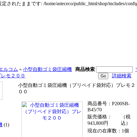
定されたままです: /home/astececo/public_html/shop/incl
エルコム
»
小型自動ゴミ袋圧縮機
商品検索
プレモ２００
詳細検索
小型自動ゴミ袋圧縮機（プリペイド袋対応）プレモ２
００
商品番号：P200SB-
B45/70
販売価格：
（税
943,800円
込）
機
(1)
現在の在庫数：1個