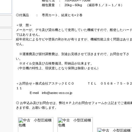
梱包寸法 ： 700×500×～700㎜
梱包重量 ： 20kg～60kg （減容率１／３～１／８）
◎付属品 ： 専用カート、結束ヒモ×２巻
＜状 態＞
メーカーが、デモ及び貸出機として使用していた機械ですので、酷使したハー
ではありません。
経年劣化によるサビや塗装の剥がれが有りますが、機械性能上全く問題はあり
せん。
※運搬費及び据付調整費は、別途お見積させて頂きますので、お問合せ下さ
い。
※オイル交換及び点検整備済。即納品が出来ます。
（中古機の特性上、現状渡しとなり保障は御座いません）
＜お問合せ＞株式会社アステックＥＣＯ ＴＥＬ ０５６８－７５－９
１１
E-meil info@astec-eco.co.jp
◎ お申込み及びお問合せは、弊社ＨＰ上のお問合せフォームか上記までご連絡
きます様、お願い致します。