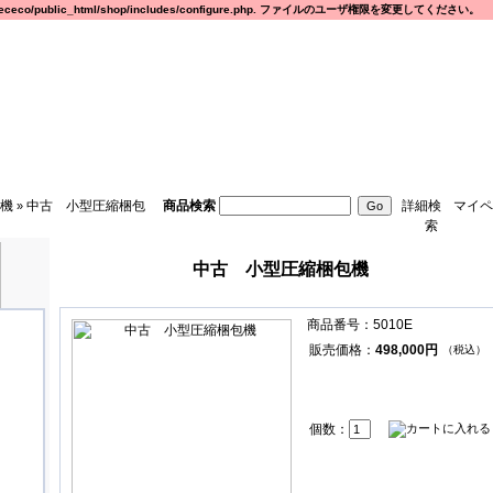
eco/public_html/shop/includes/configure.php. ファイルのユーザ権限を変更してください。
機
中古 小型圧縮梱包
商品検索
詳細検
マイペ
»
索
中古 小型圧縮梱包機
商品番号：5010E
販売価格：
498,000円
（税込）
個数：