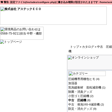
警告: 設定ファイル(/includes/configure.php)に書き込み権限が設定されたままです: /home/astec
トップ
カタログ
中古 圧縮
»
»
機
圧縮機専用梱包ヒモ
(4)
加湿器
気泡緩衝材 造粒減容機
(1)
除菌・消臭グッズ
小型ゴミ圧縮機
(2)
中古 圧縮機
(8)
中古 発泡ｽﾁﾛｰﾙ減容機
(2)
防災・消火グッズ
(9)