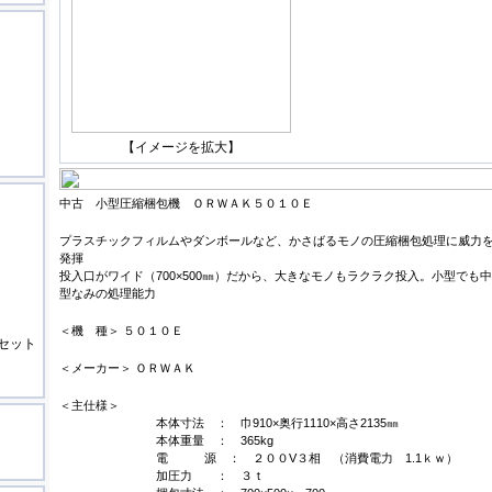
【イメージを拡大】
中古 小型圧縮梱包機 ＯＲＷＡＫ５０１０Ｅ
プラスチックフィルムやダンボールなど、かさばるモノの圧縮梱包処理に威力
発揮
投入口がワイド（700×500㎜）だから、大きなモノもラクラク投入。小型でも中
型なみの処理能力
＜機 種＞ ５０１０Ｅ
セット
！
＜メーカー＞ ＯＲＷＡＫ
＜主仕様＞
本体寸法 ： 巾910×奥行1110×高さ2135㎜
本体重量 ： 365kg
電 源 ： ２００V３相 （消費電力 1.1ｋｗ）
加圧力 ： ３ｔ