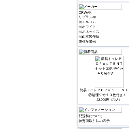
ORWAK
リブラン㈱
㈱エルコム
㈱ホワイト
㈱ボネックス
㈱山本製作所
兼弥産業㈱
簡易トイレＰＯＰｕｐＴＥＮＴ
②処理ﾊﾟｯｸ４０枚付き
22,900円（税込）
配送料について
特定商取引法の表示