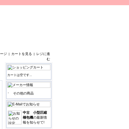
ージ
カートを見る
レジに進
|
|
む
カートは空です...
-
その他の商品
中古 小型圧縮
梱包機
の最新情
報を知らせて!