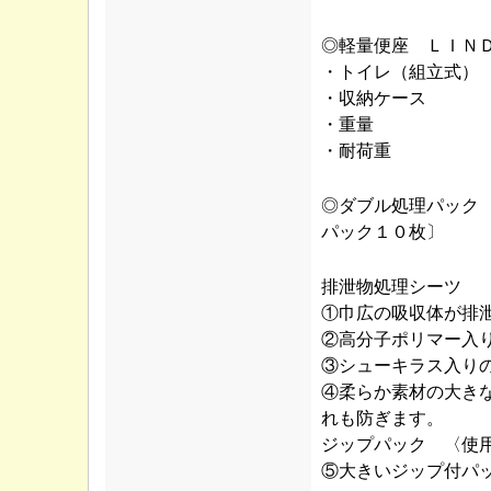
◎軽量便座 ＬＩＮ
・トイレ（組立式） 
・収納ケース ： 
・重量 ： 
・耐荷重 ：
◎ダブル処理パック
パック１０枚〕
排泄物処理シーツ
①巾広の吸収体が排
②高分子ポリマー入
③シューキラス入り
④柔らか素材の大き
れも防ぎます。
ジップパック 〈使
⑤大きいジップ付パ