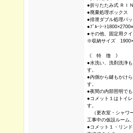
●折りたたみ式 ＲＩ
●廃棄処理
●排泄ダブル処
●ﾌﾞﾙｰｼｰﾄ180
●その他、固定用ク
※収納サイズ 1900×9
《 特 徴 》
●水洗い、洗剤洗浄
す。
●内側から鍵もかけ
す。
●夜間の内部照明で
●コメット１はトイ
す。
（更衣室・シャワー
工事中の仮設ルーム
●コメット１・リン