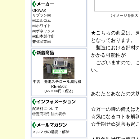
ORWAK
リブラン㈱
【イメージを拡大
㈱エルコム
㈱ホワイト
㈱ボネックス
★こちらの商品は、
㈱山本製作所
となっております。
兼弥産業㈱
製造における部材の
かかる可能性が
ございますので、ご
い。
中古 発泡スチロール減容機
RE-E502
1,650,000円（税込）
あなたとあなたの大
☆万一の時の備えは
配送料について
特定商取引法の表示
☆気になるコトを解
☆予期せぬ災害も起
メルマガの購読・解除