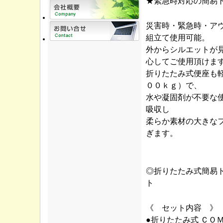
★緊急時対応の簡易
災害時・緊急時・ア
組立て使用可能。
外からシルエットが
心してご使用頂けま
折りたたみ式便座も
００ｋｇ）で、
水や凝固剤が不要な
吸収し
柔らか素材の大きな
ぎます。
◎折りたたみ式簡易
ト
《 セット内容 》
●折りたたみ式 ＣＯ