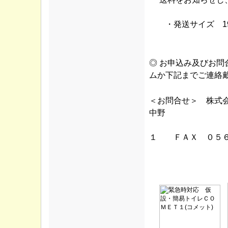
・発送サイズ 1900
◎ お申込み及びお
ムか下記までご連絡
＜お問合せ＞ 株
中野
ＴＥＬ ０
１ ＦＡＸ ０５６
E-meil info