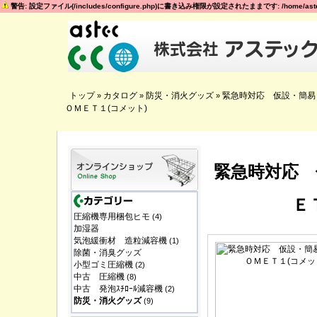
警告: 設定ファイル(/includes/configure.php)に書き込み権限が設定されたままです: /home/astec
トップ
カタログ
防災・消火グッズ
緊急時対応 仮設・簡易
»
»
»
ＯＭＥＴ１(コメット)
緊急時対応 
Ｅ
圧縮機専用梱包ヒモ
(4)
加湿器
気泡緩衝材 造粒減容機
(1)
除菌・消臭グッズ
小型ゴミ圧縮機
(2)
中古 圧縮機
(8)
中古 発泡ｽﾁﾛｰﾙ減容機
(2)
防災・消火グッズ
(9)