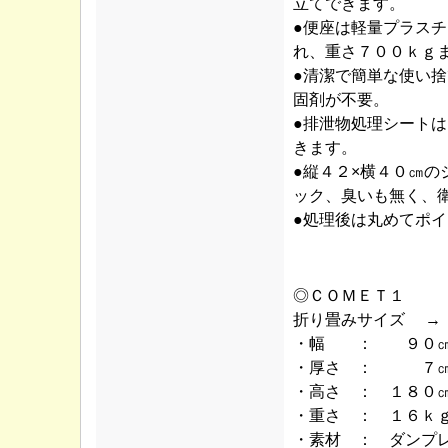
立てできます。
●便座は軽量プラスチ
れ、重さ７００ｋｇ
●清潔で簡単な使い
固剤が不要。
●排泄物処理シート
きます。
●縦４２×横４０㎝
ック、臭いも無く、
●処理後は丸めてポ
◎ＣＯＭＥＴ１
折り畳みサイズ →
・幅 ： ９０㎝
・厚さ ： ７㎝
・高さ ： １８０
・重さ ： １６ｋ
・素材 ： ダンプ