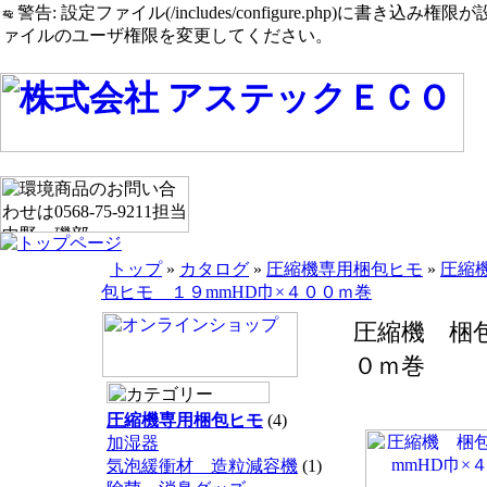
警告: 設定ファイル(/includes/configure.php)に書き込み権限が設定されたまま
ァイルのユーザ権限を変更してください。
トップ
»
カタログ
»
圧縮機専用梱包ヒモ
»
圧縮
包ヒモ １９mmHD巾×４００ｍ巻
圧縮機 梱包
０ｍ巻
圧縮機専用梱包ヒモ
(4)
加湿器
気泡緩衝材 造粒減容機
(1)