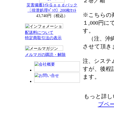
２巻／箱
災害備蓄ﾄｲﾚＧｏｏｄパック
〔排泄処理ﾊﾟｯｸ〕200枚ｾｯﾄ
※こちらの
43,740円（税込）
１,000円
す。
配送料について
（注、沖縄
特定商取引法の表示
させて頂き
メルマガの購読・解除
注、システ
すが、後程
ます。
もっと詳し
ブペ