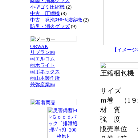
除菌・消臭グッズ
小型ゴミ圧縮機
(2)
中古 圧縮機
(8)
中古 発泡ｽﾁﾛｰﾙ減容機
(2)
防災・消火グッズ
(9)
ORWAK
【イメージ
リブラン㈱
㈱エルコム
㈱ホワイト
㈱ボネックス
圧縮梱包機
㈱山本製作所
兼弥産業㈱
サイズ ：
ｍ巻 （1
材 質 
強 度 
販売単位 