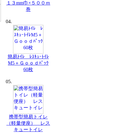
１３mm巾×５００ｍ
巻
04.
簡易ﾄｲﾚ ﾚｽｷｭｰﾄｲﾚ
M5＋Ｇｏｏｄﾊﾟｯｸ
60枚
05.
携帯型簡易トイレ
（軽量便座） レス
キュートイレ