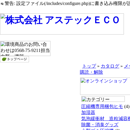
警告: 設定ファイル(/includes/configure.php)に書き込み権限が設
トップ
»
カタログ
»
メ
購読・解除
圧縮機専用梱包ヒモ
(4)
加湿器
気泡緩衝材 造粒減容
除菌・消臭グッズ