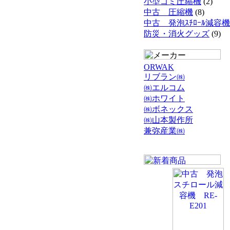
小型ゴミ圧縮機
(2)
中古 圧縮機
(8)
中古 発泡ｽﾁﾛｰﾙ減容機
防災・消火グッズ
(9)
ORWAK
リブラン㈱
㈱エルコム
㈱ホワイト
㈱ボネックス
㈱山本製作所
兼弥産業㈱