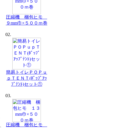
圧縮機 梱包ヒモ
９mm巾×５００ｍ巻
02.
簡易トイレＰＯＰｕ
ｐＴＥＮＴ(ﾎﾟｯﾌﾟｱｯ
ﾌﾟﾃﾝﾄ)セット①
03.
圧縮機 梱包ヒモ