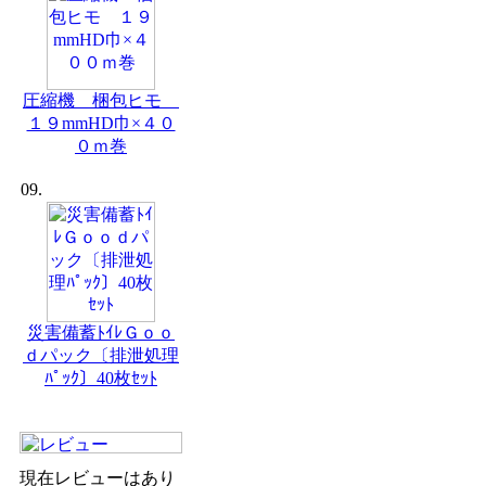
圧縮機 梱包ヒモ
１９mmHD巾×４０
０ｍ巻
09.
災害備蓄ﾄｲﾚＧｏｏ
ｄパック〔排泄処理
ﾊﾟｯｸ〕40枚ｾｯﾄ
現在レビューはあり