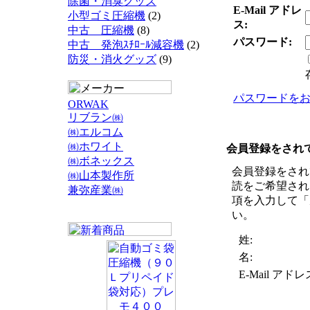
除菌・消臭グッズ
E-Mail アドレ
小型ゴミ圧縮機
(2)
ス:
中古 圧縮機
(8)
パスワード:
中古 発泡ｽﾁﾛｰﾙ減容機
(2)
防災・消火グッズ
(9)
パスワードを
ORWAK
リブラン㈱
㈱エルコム
㈱ホワイト
会員登録をされ
㈱ボネックス
会員登録をされ
㈱山本製作所
読をご希望され
兼弥産業㈱
項を入力して「
い。
姓:
名:
E-Mail アドレ