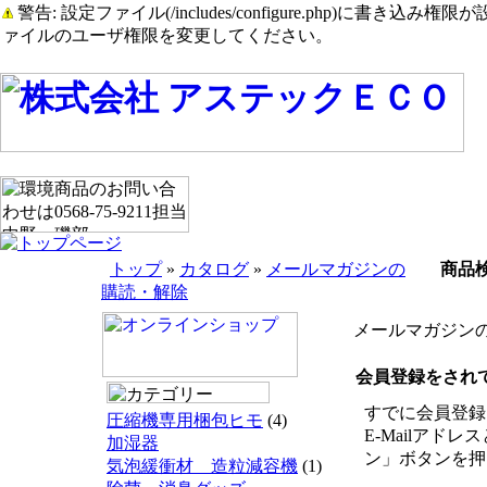
警告: 設定ファイル(/includes/configure.php)に書き込み権限が設定されたまま
ァイルのユーザ権限を変更してください。
トップ
»
カタログ
»
メールマガジンの
商品
購読・解除
メールマガジン
会員登録をされ
すでに会員登録
圧縮機専用梱包ヒモ
(4)
E-Mailアド
加湿器
ン」ボタンを押
気泡緩衝材 造粒減容機
(1)