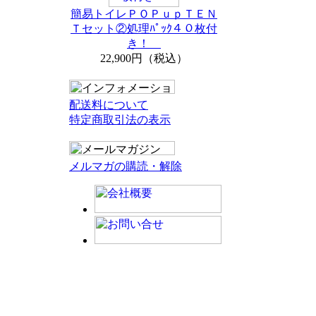
簡易トイレＰＯＰｕｐＴＥＮ
Ｔセット②処理ﾊﾟｯｸ４０枚付
き！
22,900円（税込）
配送料について
特定商取引法の表示
メルマガの購読・解除