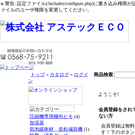
警告: 設定ファイル(/includes/configure.php)に書き込み権限が設定されたまま
ァイルのユーザ権限を変更してください。
トップ
»
カタログ
»
ログイ
商品検索
ン
ようこそ!
会員登録をされ
ない方
圧縮機専用梱包ヒモ
(4)
加湿器
会員登録は無料
気泡緩衝材 造粒減容機
(1)
す！下のボタン