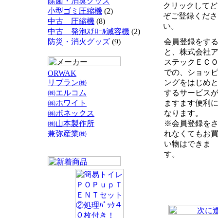
除菌・消臭グッズ
クリックしてど
小型ゴミ圧縮機
(2)
ぞご登録くださ
中古 圧縮機
(8)
い。
中古 発泡ｽﾁﾛｰﾙ減容機
(2)
防災・消火グッズ
(9)
会員登録をす
と、株式会社
ステックＥＣ
での、ショッ
ORWAK
リブラン㈱
ングをはじめ
㈱エルコム
するサービス
㈱ホワイト
ますます便利
㈱ボネックス
なります。
㈱山本製作所
※会員登録を
兼弥産業㈱
れなくてもお
い物はできま
す。