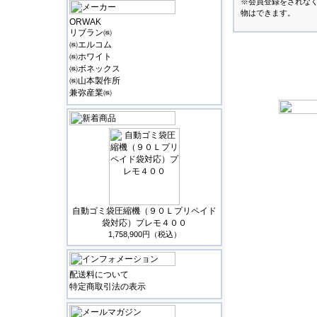
※会員登録をされな
物はできます。
ORWAK
リブラン㈱
㈱エルコム
㈱ホワイト
㈱ボネックス
㈱山本製作所
兼弥産業㈱
自動ゴミ袋圧縮機（９０Ｌプリペイド
袋対応）プレモ４００
1,758,900円（税込）
配送料について
特定商取引法の表示