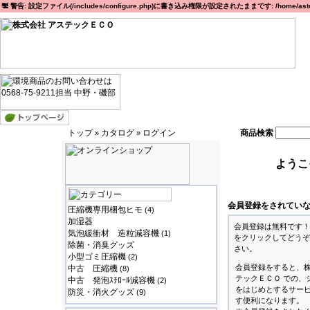
警告: 設定ファイル(/includes/configure.php)に書き込み権限が設定されたままです: /home/astec
トップ
カタログ
ログイン
商品検索
»
»
ようこ
会員登録をされてい
圧縮機専用梱包ヒモ
(4)
加湿器
会員登録は無料です！
気泡緩衝材 造粒減容機
(1)
をクリックしてどうぞ
除菌・消臭グッズ
さい。
小型ゴミ圧縮機
(2)
会員登録をすると、
中古 圧縮機
(8)
テックＥＣＯ での、
中古 発泡ｽﾁﾛｰﾙ減容機
(2)
をはじめとするサー
防災・消火グッズ
(9)
す便利になります。