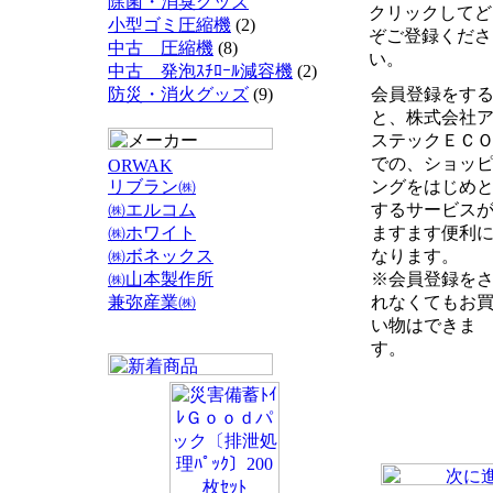
除菌・消臭グッズ
クリックしてど
小型ゴミ圧縮機
(2)
ぞご登録くださ
中古 圧縮機
(8)
い。
中古 発泡ｽﾁﾛｰﾙ減容機
(2)
防災・消火グッズ
(9)
会員登録をす
と、株式会社
ステックＥＣ
での、ショッ
ORWAK
リブラン㈱
ングをはじめ
㈱エルコム
するサービス
㈱ホワイト
ますます便利
㈱ボネックス
なります。
㈱山本製作所
※会員登録を
兼弥産業㈱
れなくてもお
い物はできま
す。