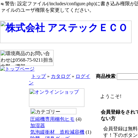
警告: 設定ファイル(/includes/configure.php)に書き込み権限が設定されたまま
ァイルのユーザ権限を変更してください。
トップ
»
カタログ
»
ログイ
商品検索
ン
ようこそ!
会員登録をされ
ない方
圧縮機専用梱包ヒモ
(4)
加湿器
会員登録は無料
気泡緩衝材 造粒減容機
(1)
す！下のボタン