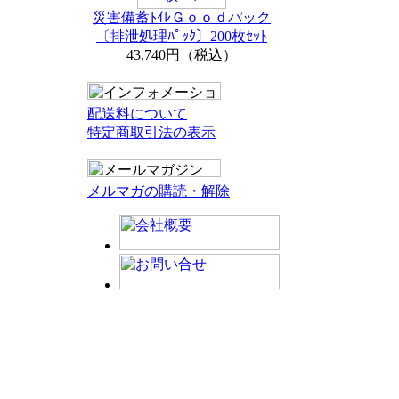
災害備蓄ﾄｲﾚＧｏｏｄパック
〔排泄処理ﾊﾟｯｸ〕200枚ｾｯﾄ
43,740円（税込）
配送料について
特定商取引法の表示
メルマガの購読・解除