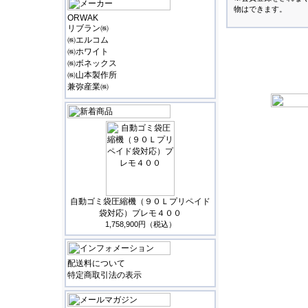
物はできます。
ORWAK
リブラン㈱
㈱エルコム
㈱ホワイト
㈱ボネックス
㈱山本製作所
兼弥産業㈱
自動ゴミ袋圧縮機（９０Ｌプリペイド
袋対応）プレモ４００
1,758,900円（税込）
配送料について
特定商取引法の表示