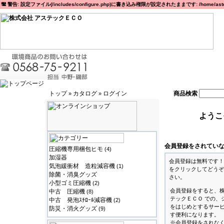
警告: 設定ファイル(/includes/configure.php)に書き込み権限が設定されたままです: /home/astec
トップ
カタログ
ログイン
商品検索
»
»
ようこ
会員登録をされてい
圧縮機専用梱包ヒモ
(4)
加湿器
会員登録は無料です！
気泡緩衝材 造粒減容機
(1)
をクリックしてどうぞ
除菌・消臭グッズ
さい。
小型ゴミ圧縮機
(2)
会員登録をすると、
中古 圧縮機
(8)
テックＥＣＯ での、
中古 発泡ｽﾁﾛｰﾙ減容機
(2)
をはじめとするサー
防災・消火グッズ
(9)
す便利になります。
※会員登録をされな