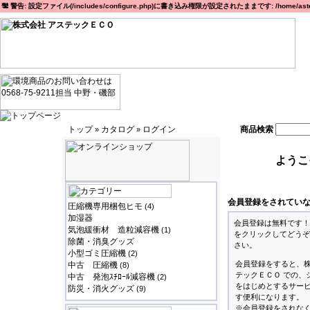
警告: 設定ファイル(/includes/configure.php)に書き込み権限が設定されたままです: /home/astec
トップ
カタログ
ログイン
商品検索
»
»
ようこ
会員登録をされてい
圧縮機専用梱包ヒモ
(4)
加湿器
会員登録は無料です！
気泡緩衝材 造粒減容機
(1)
をクリックしてどうぞ
除菌・消臭グッズ
さい。
小型ゴミ圧縮機
(2)
会員登録をすると、
中古 圧縮機
(8)
テックＥＣＯ での、
中古 発泡ｽﾁﾛｰﾙ減容機
(2)
をはじめとするサー
防災・消火グッズ
(9)
す便利になります。
※会員登録をされな