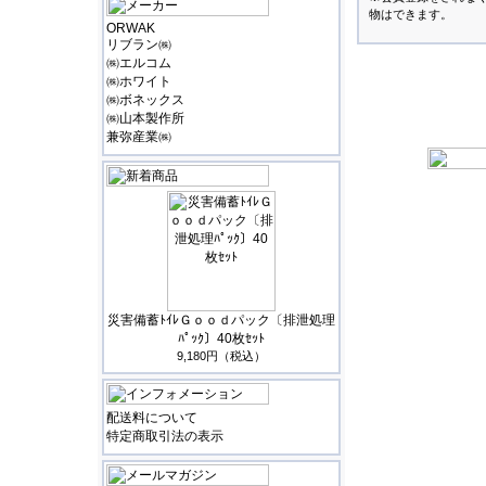
物はできます。
ORWAK
リブラン㈱
㈱エルコム
㈱ホワイト
㈱ボネックス
㈱山本製作所
兼弥産業㈱
災害備蓄ﾄｲﾚＧｏｏｄパック〔排泄処理
ﾊﾟｯｸ〕40枚ｾｯﾄ
9,180円（税込）
配送料について
特定商取引法の表示