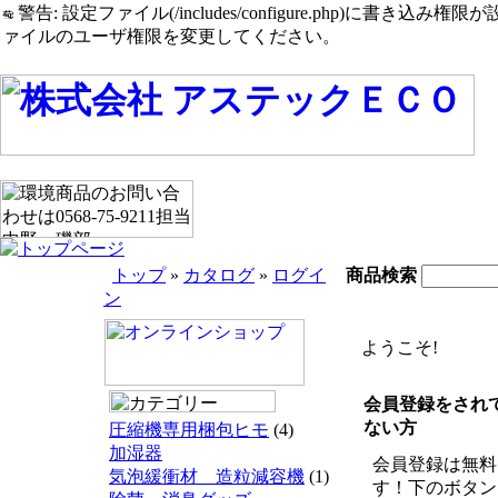
警告: 設定ファイル(/includes/configure.php)に書き込み権限が設定されたまま
ァイルのユーザ権限を変更してください。
トップ
»
カタログ
»
ログイ
商品検索
ン
ようこそ!
会員登録をされ
ない方
圧縮機専用梱包ヒモ
(4)
加湿器
会員登録は無料
気泡緩衝材 造粒減容機
(1)
す！下のボタン