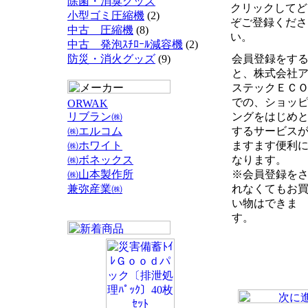
除菌・消臭グッズ
クリックしてど
小型ゴミ圧縮機
(2)
ぞご登録くださ
中古 圧縮機
(8)
い。
中古 発泡ｽﾁﾛｰﾙ減容機
(2)
防災・消火グッズ
(9)
会員登録をす
と、株式会社
ステックＥＣ
での、ショッ
ORWAK
リブラン㈱
ングをはじめ
㈱エルコム
するサービス
㈱ホワイト
ますます便利
㈱ボネックス
なります。
㈱山本製作所
※会員登録を
兼弥産業㈱
れなくてもお
い物はできま
す。