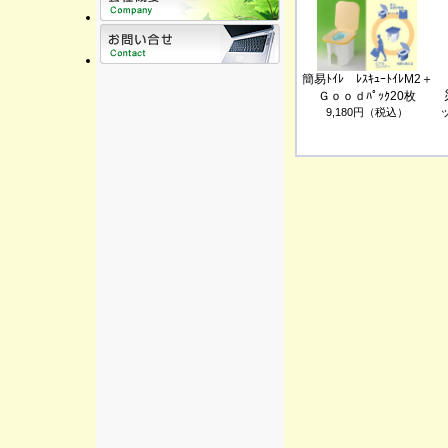
簡易ﾄｲﾚ ﾚｽｷｭｰﾄｲﾚM2＋
Ｇｏｏｄﾊﾟｯｸ20枚
9,180円（税込）