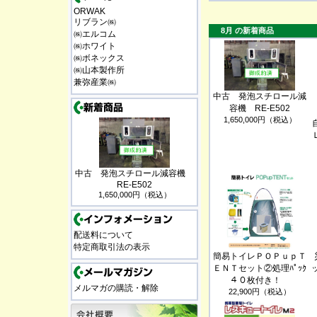
ORWAK
リブラン㈱
8月 の新着商品
㈱エルコム
㈱ホワイト
㈱ボネックス
㈱山本製作所
兼弥産業㈱
中古 発泡スチロール減
容機 RE-E502
1,650,000円（税込）
中古 発泡スチロール減容機
RE-E502
1,650,000円（税込）
配送料について
特定商取引法の表示
簡易トイレＰＯＰｕｐＴ
ＥＮＴセット②処理ﾊﾟｯｸ
４０枚付き！
メルマガの購読・解除
22,900円（税込）