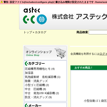
警告: 設定ファイル(/includes/configure.php)に書き込み権限が設定されたままです: /home/astec
トップ
カタログ
商品検索
»
ログ
会員機能を利用するには
おすすめ商品！
圧縮機専用梱包ヒモ
(4)
加湿器
気泡緩衝材 造粒減容機
(1)
除菌・消臭グッズ
小型ゴミ圧縮機
(2)
中古 圧縮機
(8)
中古 発泡ｽﾁﾛｰﾙ減容機
(2)
防災・消火グッズ
(9)
小型自動ゴミ袋圧