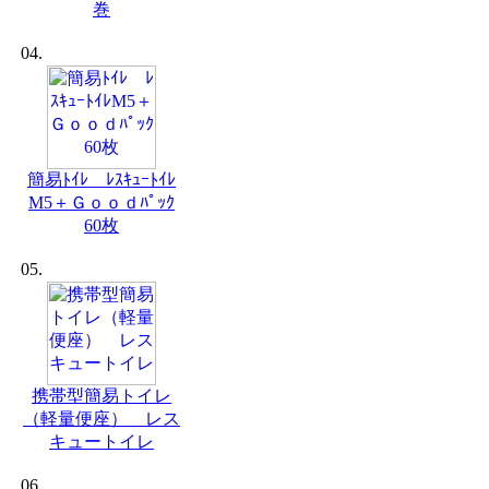
巻
04.
簡易ﾄｲﾚ ﾚｽｷｭｰﾄｲﾚ
M5＋Ｇｏｏｄﾊﾟｯｸ
60枚
05.
携帯型簡易トイレ
（軽量便座） レス
キュートイレ
06.