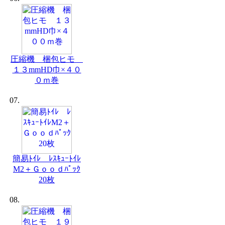
圧縮機 梱包ヒモ
１３mmHD巾×４０
０ｍ巻
07.
簡易ﾄｲﾚ ﾚｽｷｭｰﾄｲﾚ
M2＋Ｇｏｏｄﾊﾟｯｸ
20枚
08.