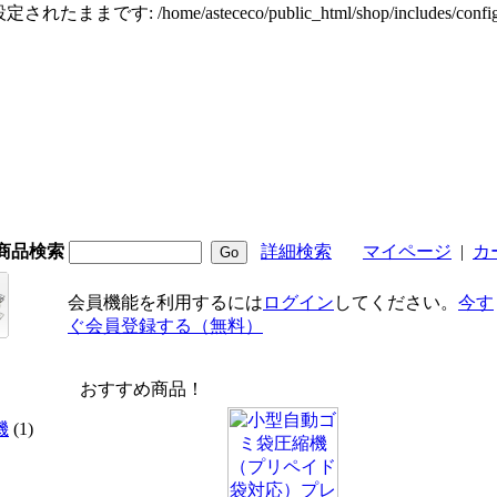
定されたままです: /home/astececo/public_html/shop/incl
商品検索
詳細検索
マイページ
|
カ
会員機能を利用するには
ログイン
してください。
今す
ぐ会員登録する（無料）
おすすめ商品！
機
(1)