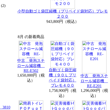
(2)
小型自動ゴミ袋圧縮機（プリペイド袋対応）プレモ
２００
943,800円（税込）
8月 の新着商品
中古 発泡スチ
ロール減容機
自動ゴミ袋圧縮
RE-E502
機（９０Ｌプリ
1,650,000円（税
中古 発泡スチ
ペイド袋対応）
込）
ロール減容機
プレモ４００
RE-E201
1,758,900円（税
1,296,000円（税
込）
込）
3810