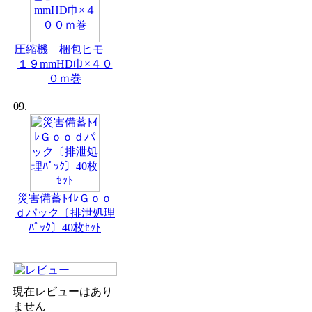
圧縮機 梱包ヒモ
１９mmHD巾×４０
０ｍ巻
09.
災害備蓄ﾄｲﾚＧｏｏ
ｄパック〔排泄処理
ﾊﾟｯｸ〕40枚ｾｯﾄ
現在レビューはあり
ません