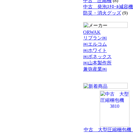
中古 圧縮機
(8)
中古 発泡ｽﾁﾛｰﾙ減容機
防災・消火グッズ
(9)
ORWAK
リブラン㈱
㈱エルコム
㈱ホワイト
㈱ボネックス
㈱山本製作所
兼弥産業㈱
中古 大型圧縮梱包機 