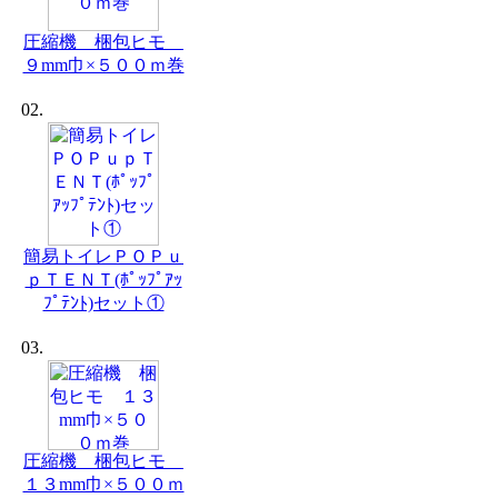
圧縮機 梱包ヒモ
９mm巾×５００ｍ巻
02.
簡易トイレＰＯＰｕ
ｐＴＥＮＴ(ﾎﾟｯﾌﾟｱｯ
ﾌﾟﾃﾝﾄ)セット①
03.
圧縮機 梱包ヒモ
１３mm巾×５００ｍ