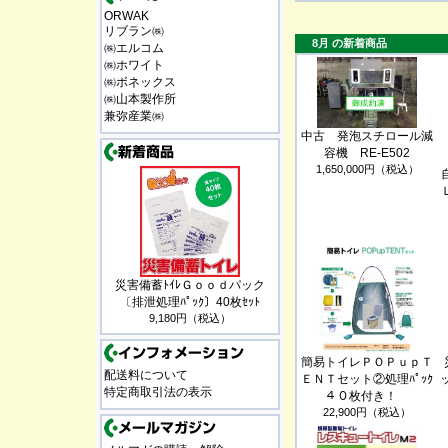
ORWAK
リブラン㈱
8月 の新着商品
㈱エルコム
㈱ホワイト
㈱ボネックス
㈱山本製作所
兼弥産業㈱
中古 発泡スチロール減
容機 RE-E502
1,650,000円（税込）
災害備蓄ﾄｲﾚＧｏｏｄパック
〔排泄処理ﾊﾟｯｸ〕40枚ｾｯﾄ
9,180円（税込）
簡易トイレＰＯＰｕｐＴ
配送料について
ＥＮＴセット②処理ﾊﾟｯｸ
特定商取引法の表示
４０枚付き！
22,900円（税込）