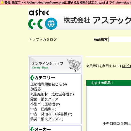
警告: 設定ファイル(/includes/configure.php)に書き込み権限が設定されたままです: /home/astec
トップ
カタログ
商品検索
»
ログ
会員機能を利用するには
おすすめ商品！
圧縮機専用梱包ヒモ
(4)
加湿器
気泡緩衝材 造粒減容機
(1)
除菌・消臭グッズ
小型ゴミ圧縮機
(2)
中古 圧縮機
(8)
中古 発泡ｽﾁﾛｰﾙ減容機
(2)
防災・消火グッズ
(9)
小型自動ゴミ袋圧