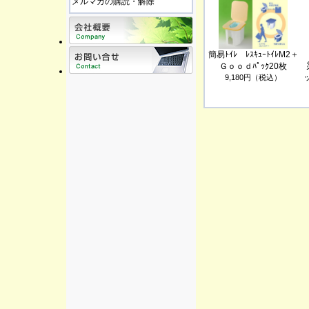
メルマガの購読・解除
簡易ﾄｲﾚ ﾚｽｷｭｰﾄｲﾚM2＋
Ｇｏｏｄﾊﾟｯｸ20枚
9,180円（税込）