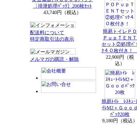
〔排泄処理ﾊﾟｯｸ〕200枚ｾｯﾄ
43,740円（税込）
簡易トイレＰＯ
配送料について
ＰｕｐＴＥＮＴ
特定商取引法の表示
セット②処理ﾊﾟ
ｸ４０枚付き
22,900円（税
メルマガの購読・解除
込）
簡易ﾄｲﾚ ﾚｽｷｭｰ
ｲﾚM2＋Ｇｏｏ
ﾊﾟｯｸ20枚
9,180円（税込