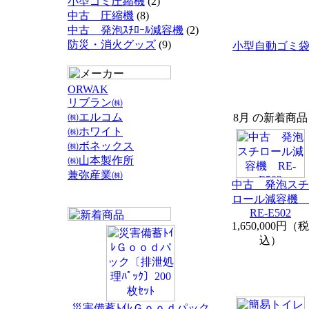
小型ゴミ圧縮機
(2)
中古 圧縮機
(8)
中古 発泡ｽﾁﾛｰﾙ減容機
(2)
防災・消火グッズ
(9)
小型自動ゴミ
ORWAK
リブラン㈱
㈱エルコム
8月 の新着商品
㈱ホワイト
㈱ボネックス
㈱山本製作所
兼弥産業㈱
中古 発泡スチ
ロール減容機
RE-E502
1,650,000円（税
込）
災害備蓄ﾄｲﾚＧｏｏｄパック