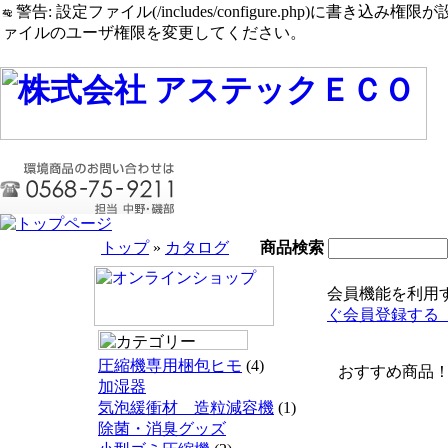
警告: 設定ファイル(/includes/configure.php)に書き込み権限が設定されたまま
ァイルのユーザ権限を変更してください。
トップ
»
カタログ
商品検索
会員機能を利用
ぐ会員登録する
圧縮機専用梱包ヒモ
(4)
おすすめ商品
加湿器
気泡緩衝材 造粒減容機
(1)
除菌・消臭グッズ