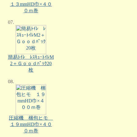
１３mmHD巾×４０
０ｍ巻
07.
簡易ﾄｲﾚ ﾚｽｷｭｰﾄｲﾚM
2＋Ｇｏｏｄﾊﾟｯｸ20
枚
08.
圧縮機 梱包ヒモ
１９mmHD巾×４０
０ｍ巻