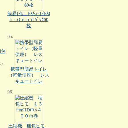
）
簡易ﾄｲﾚ ﾚｽｷｭｰﾄｲﾚM
5＋Ｇｏｏｄﾊﾟｯｸ60
枚
05.
梱包
込）
携帯型簡易トイレ
（軽量便座） レス
キュートイレ
06.
圧縮機 梱包ヒモ