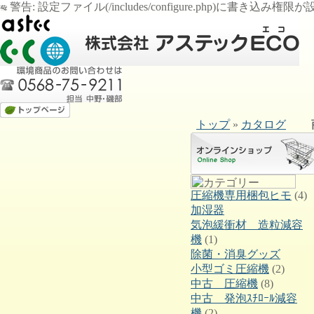
警告: 設定ファイル(/includes/configure.php)に書き込み権限が設定
トップ
»
カタログ
圧縮機専用梱包ヒモ
(4)
加湿器
気泡緩衝材 造粒減容
機
(1)
除菌・消臭グッズ
小型ゴミ圧縮機
(2)
中古 圧縮機
(8)
中古 発泡ｽﾁﾛｰﾙ減容
機
(2)