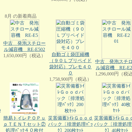
8月 の新着商品
中古 発泡スチロー
ル減容機 RE-E502
自動ゴミ袋圧縮機
1,650,000円（税込）
（９０Ｌプリペイド
中古 発泡スチ
袋対応）プレモ４０
ル減容機 RE-E2
０
1,296,000円（税
1,758,900円（税込）
0
災害備蓄ﾄｲﾚＧｏｏｄ
災害備蓄ﾄｲﾚＧｏ
簡易トイレＰＯＰｕ
パック〔排泄処理ﾊﾟｯ
パック〔排泄処理ﾊ
ｐＴＥＮＴセット②
ｸ〕200枚ｾｯﾄ
ｸ〕40枚ｾｯﾄ
処理ﾊﾟｯｸ４０枚付