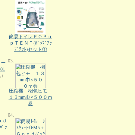
簡易トイレＰＯＰｕ
ｐＴＥＮＴ(ﾎﾟｯﾌﾟｱｯ
ﾌﾟﾃﾝﾄ)セット①
03.
ロー
01
込）
圧縮機 梱包ヒモ
１３mm巾×５００ｍ
巻
04.
ｏｄ
ﾟｯ