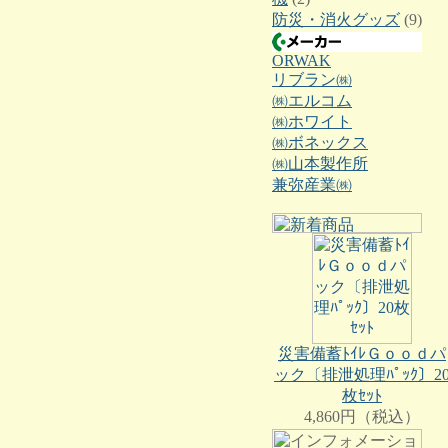
防災・消火グッズ
(9)
ORWAK
リブラン㈱
㈱エルコム
㈱ホワイト
㈱ボネックス
㈱山本製作所
兼弥産業㈱
災害備蓄ﾄｲﾚＧｏｏｄパ
ック〔排泄処理ﾊﾟｯｸ〕2
枚ｾｯﾄ
4,860円（税込）