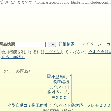
されたままです: /home/astececo/public_html/shop/inclu
商品検索
詳細検索
マイページ
|
カ
会員機能を利用するには
ログイン
してください。
今すぐ会員
する（無料）
おすすめ商品！
小型自動ゴミ袋圧縮機（プリペイド袋対応）プレモ２００
943,800円（税込）