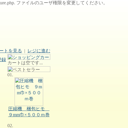
des/configure.php. ファイルのユーザ権限を変更してください。
ートを見る
|
レジに進む
登録
カートは空です...
01.
圧縮機 梱包ヒモ
９mm巾×５００ｍ巻
02.