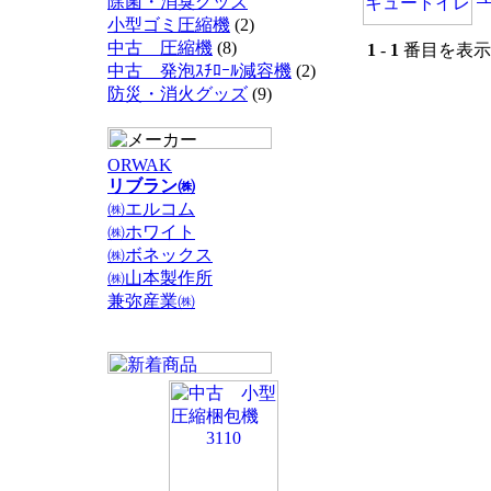
除菌・消臭グッズ
小型ゴミ圧縮機
(2)
中古 圧縮機
(8)
1
-
1
番目を表示 
中古 発泡ｽﾁﾛｰﾙ減容機
(2)
防災・消火グッズ
(9)
ORWAK
リブラン㈱
㈱エルコム
㈱ホワイト
㈱ボネックス
㈱山本製作所
兼弥産業㈱