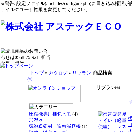
警告: 設定ファイル(/includes/configure.php)に書き込み権限が設定されたまま
ァイルのユーザ権限を変更してください。
トップ
»
カタログ
»
リブラン
商品検索
㈱
リブラン㈱
圧縮機専用梱包ヒモ
(4)
加湿器
気泡緩衝材 造粒減容機
(1)