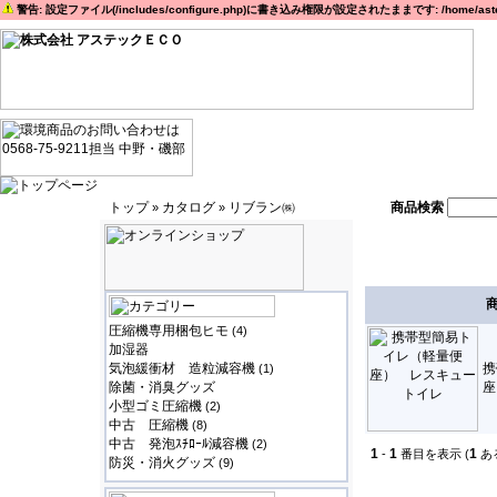
警告: 設定ファイル(/includes/configure.php)に書き込み権限が設定されたままです: /home/astec
トップ
カタログ
リブラン㈱
商品検索
»
»
圧縮機専用梱包ヒモ
(4)
加湿器
気泡緩衝材 造粒減容機
携
(1)
除菌・消臭グッズ
座
小型ゴミ圧縮機
(2)
中古 圧縮機
(8)
中古 発泡ｽﾁﾛｰﾙ減容機
(2)
1
1
1
-
番目を表示 (
あ
防災・消火グッズ
(9)