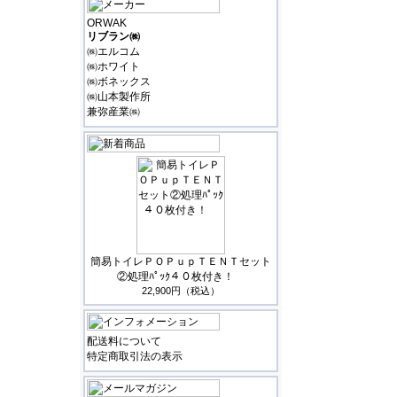
ORWAK
リブラン㈱
㈱エルコム
㈱ホワイト
㈱ボネックス
㈱山本製作所
兼弥産業㈱
簡易トイレＰＯＰｕｐＴＥＮＴセット
②処理ﾊﾟｯｸ４０枚付き！
22,900円（税込）
配送料について
特定商取引法の表示