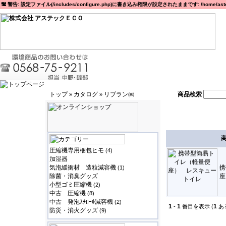
警告: 設定ファイル(/includes/configure.php)に書き込み権限が設定されたままです: /home/astec
トップ
カタログ
リブラン㈱
商品検索
»
»
圧縮機専用梱包ヒモ
(4)
加湿器
気泡緩衝材 造粒減容機
携
(1)
除菌・消臭グッズ
座
小型ゴミ圧縮機
(2)
中古 圧縮機
(8)
中古 発泡ｽﾁﾛｰﾙ減容機
(2)
1
1
1
-
番目を表示 (
あ
防災・消火グッズ
(9)