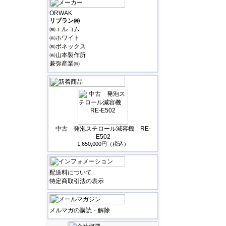
ORWAK
リブラン㈱
㈱エルコム
㈱ホワイト
㈱ボネックス
㈱山本製作所
兼弥産業㈱
中古 発泡スチロール減容機 RE-
E502
1,650,000円（税込）
配送料について
特定商取引法の表示
メルマガの購読・解除