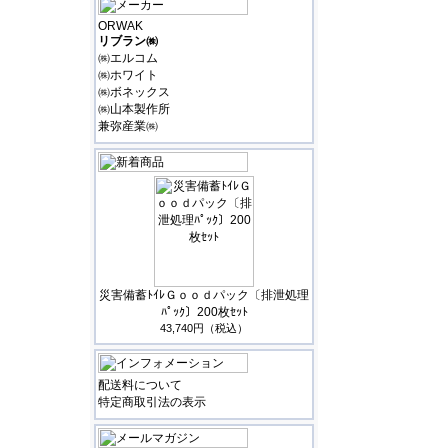
ORWAK
リブラン㈱
㈱エルコム
㈱ホワイト
㈱ボネックス
㈱山本製作所
兼弥産業㈱
災害備蓄ﾄｲﾚＧｏｏｄパック〔排泄処理
ﾊﾟｯｸ〕200枚ｾｯﾄ
43,740円（税込）
配送料について
特定商取引法の表示