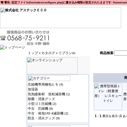
警告: 設定ファイル(/includes/configure.php)に書き込み権限が設定されたままです: /home/astec
トップ
カタログ
リブラン㈱
商品検索
»
»
圧縮機専用梱包ヒモ
(4)
加湿器
気泡緩衝材 造粒減容機
携
(1)
除菌・消臭グッズ
座
小型ゴミ圧縮機
(2)
中古 圧縮機
(8)
中古 発泡ｽﾁﾛｰﾙ減容機
(2)
1
1
1
-
番目を表示 (
あ
防災・消火グッズ
(9)