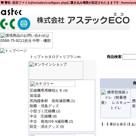
警告: 設定ファイル(/includes/configure.php)に書き込み権限が設定されたままです: /home/astec
トップ
カタログ
リブラン㈱
商品検索
»
»
圧縮機専用梱包ヒモ
(4)
加湿器
気泡緩衝材 造粒減容機
携
(1)
除菌・消臭グッズ
座
小型ゴミ圧縮機
(2)
中古 圧縮機
(8)
中古 発泡ｽﾁﾛｰﾙ減容機
(2)
1
1
1
-
番目を表示 (
あ
防災・消火グッズ
(9)