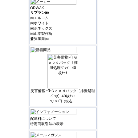
ORWAK
リブラン㈱
㈱エルコム
㈱ホワイト
㈱ボネックス
㈱山本製作所
兼弥産業㈱
災害備蓄ﾄｲﾚＧｏｏｄパック〔排泄処理
ﾊﾟｯｸ〕40枚ｾｯﾄ
9,180円（税込）
配送料について
特定商取引法の表示