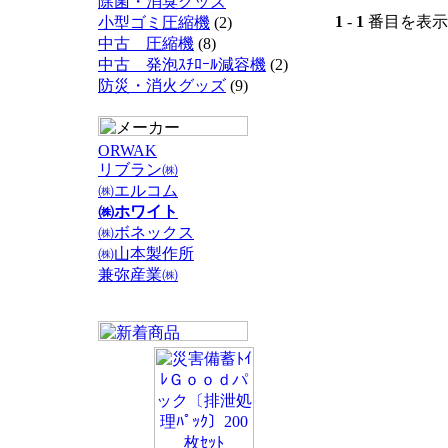
除菌・消臭グッズ
1
-
1
番目を表示 
小型ゴミ圧縮機
(2)
中古 圧縮機
(8)
中古 発泡ｽﾁﾛｰﾙ減容機
(2)
防災・消火グッズ
(9)
ORWAK
リブラン㈱
㈱エルコム
㈱ホワイト
㈱ボネックス
㈱山本製作所
兼弥産業㈱