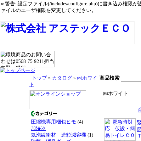
警告: 設定ファイル(/includes/configure.php)に書き込み権限が設定されたまま
ァイルのユーザ権限を変更してください。
トップ
»
カタログ
»
㈱ホワイ
商品検索
ト
㈱ホワイト
圧縮機専用梱包ヒモ
(4)
加湿器
気泡緩衝材 造粒減容機
(1)