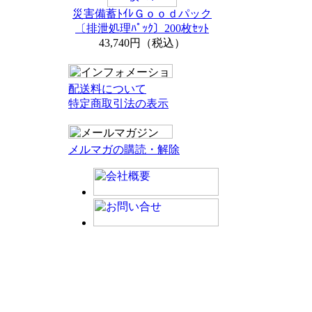
災害備蓄ﾄｲﾚＧｏｏｄパック
〔排泄処理ﾊﾟｯｸ〕200枚ｾｯﾄ
43,740円（税込）
配送料について
特定商取引法の表示
メルマガの購読・解除