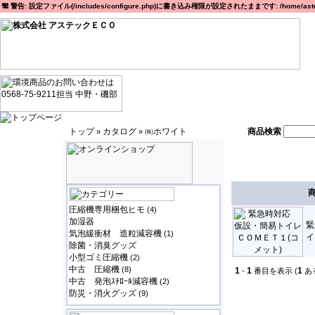
警告: 設定ファイル(/includes/configure.php)に書き込み権限が設定されたままです: /home/astec
トップ
カタログ
㈱ホワイト
商品検索
»
»
圧縮機専用梱包ヒモ
(4)
加湿器
緊
気泡緩衝材 造粒減容機
(1)
イ
除菌・消臭グッズ
小型ゴミ圧縮機
(2)
中古 圧縮機
(8)
1
1
1
-
番目を表示 (
あ
中古 発泡ｽﾁﾛｰﾙ減容機
(2)
防災・消火グッズ
(9)