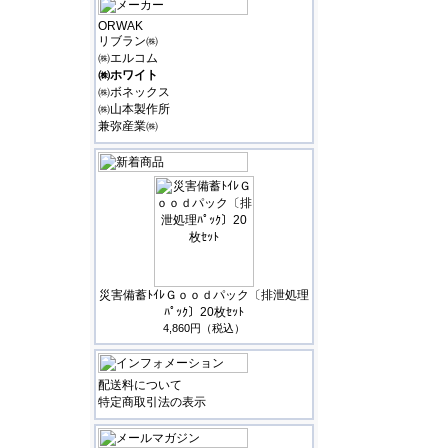
ORWAK
リブラン㈱
㈱エルコム
㈱ホワイト
㈱ボネックス
㈱山本製作所
兼弥産業㈱
災害備蓄ﾄｲﾚＧｏｏｄパック〔排泄処理
ﾊﾟｯｸ〕20枚ｾｯﾄ
4,860円（税込）
配送料について
特定商取引法の表示