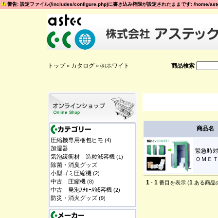
警告: 設定ファイル(/includes/configure.php)に書き込み権限が設定されたままです: /home/astec
トップ
カタログ
㈱ホワイト
商品検索
»
»
商品名
圧縮機専用梱包ヒモ
(4)
加湿器
緊急時
気泡緩衝材 造粒減容機
(1)
ＯＭＥＴ
除菌・消臭グッズ
小型ゴミ圧縮機
(2)
中古 圧縮機
(8)
1
1
1
-
番目を表示 (
ある商品
中古 発泡ｽﾁﾛｰﾙ減容機
(2)
防災・消火グッズ
(9)