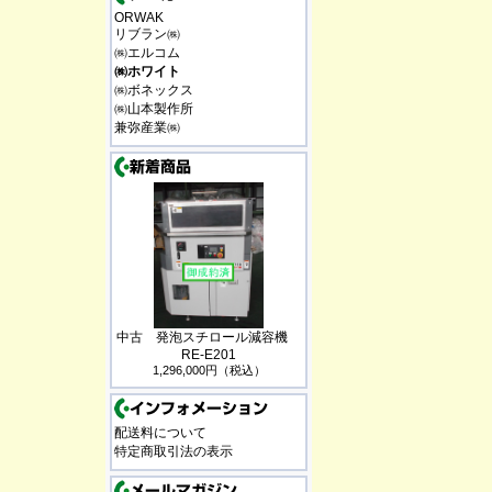
ORWAK
リブラン㈱
㈱エルコム
㈱ホワイト
㈱ボネックス
㈱山本製作所
兼弥産業㈱
中古 発泡スチロール減容機
RE-E201
1,296,000円（税込）
配送料について
特定商取引法の表示