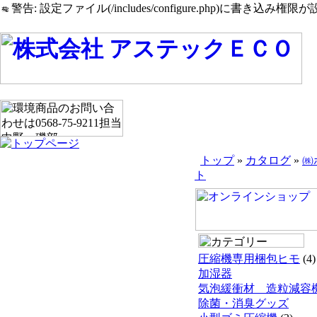
警告: 設定ファイル(/includes/configure.php)に書き込み権限が設
トップ
»
カタログ
»
㈱
ト
圧縮機専用梱包ヒモ
(4)
加湿器
気泡緩衝材 造粒減容
除菌・消臭グッズ