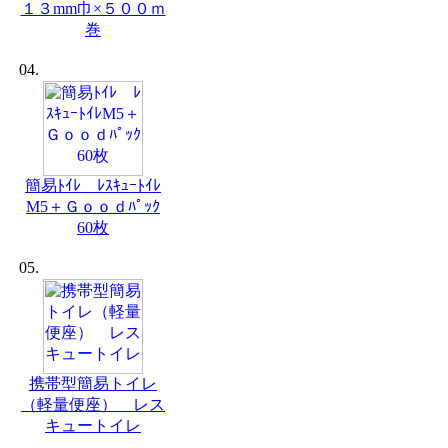
１３mm巾×５００ｍ
巻
04.
簡易ﾄｲﾚ ﾚｽｷｭｰﾄｲﾚ
M5＋Ｇｏｏｄﾊﾟｯｸ
60枚
05.
携帯型簡易トイレ
（軽量便座） レス
キュートイレ