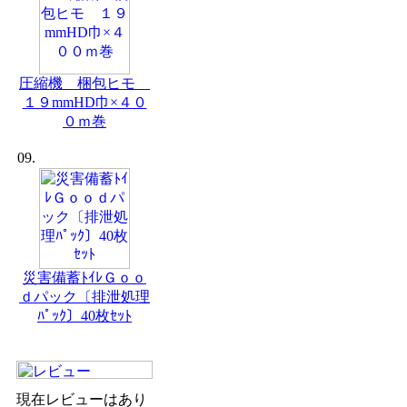
圧縮機 梱包ヒモ
１９mmHD巾×４０
０ｍ巻
09.
災害備蓄ﾄｲﾚＧｏｏ
ｄパック〔排泄処理
ﾊﾟｯｸ〕40枚ｾｯﾄ
現在レビューはあり