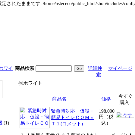
定されたままです: /home/astececo/public_html/shop/incl
ホワイ
商品検索
詳細検
マイページ
索
㈱ホワイト
今すぐ
商品名
価格
購入
緊急時対応 仮設・
198,000
円（税
簡易トイレＣＯＭＥ
機
(1)
込）
Ｔ１(コメット)