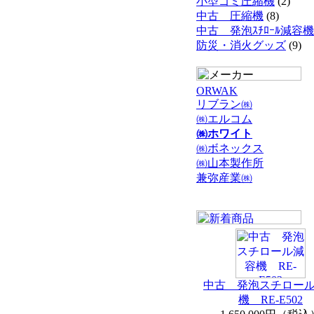
小型ゴミ圧縮機
(2)
中古 圧縮機
(8)
中古 発泡ｽﾁﾛｰﾙ減容機
防災・消火グッズ
(9)
ORWAK
リブラン㈱
㈱エルコム
㈱ホワイト
㈱ボネックス
㈱山本製作所
兼弥産業㈱
中古 発泡スチロー
機 RE-E502