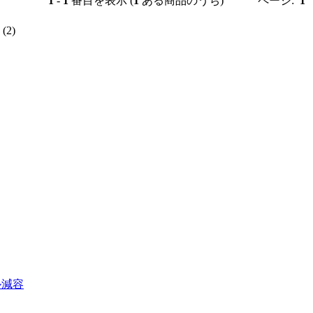
1
-
1
番目を表示 (
1
ある商品のうち)
ページ:
1
(2)
ル減容