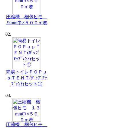
圧縮機 梱包ヒモ
９mm巾×５００ｍ巻
02.
簡易トイレＰＯＰｕ
ｐＴＥＮＴ(ﾎﾟｯﾌﾟｱｯ
ﾌﾟﾃﾝﾄ)セット①
03.
圧縮機 梱包ヒモ