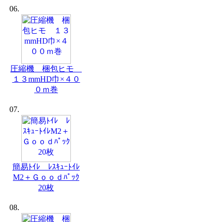
06.
圧縮機 梱包ヒモ
１３mmHD巾×４０
０ｍ巻
07.
簡易ﾄｲﾚ ﾚｽｷｭｰﾄｲﾚ
M2＋Ｇｏｏｄﾊﾟｯｸ
20枚
08.