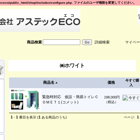
eco/public_html/shop/includes/configure.php. ファイルのユーザ権限を変更してください。
商品検索
詳細検索
マイペー
㈱ホワイト
今すぐ購
商品名
価格
入
緊急時対応 仮設・簡易トイレＣ
198,000円
ＯＭＥＴ１(コメット)
（税込）
1
1
1
1
-
番目を表示 (
ある商品のうち)
ページ: