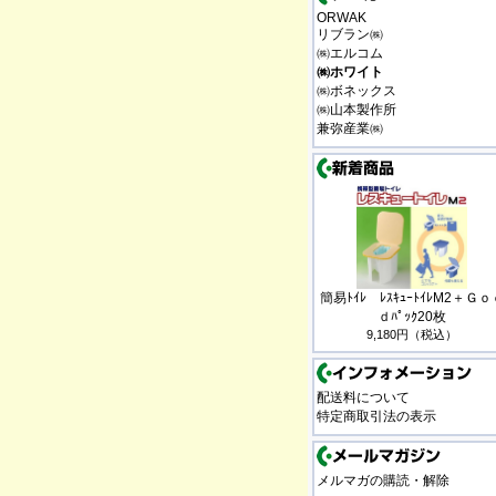
ORWAK
リブラン㈱
㈱エルコム
㈱ホワイト
㈱ボネックス
㈱山本製作所
兼弥産業㈱
簡易ﾄｲﾚ ﾚｽｷｭｰﾄｲﾚM2＋Ｇｏ
ｄﾊﾟｯｸ20枚
9,180円（税込）
配送料について
特定商取引法の表示
メルマガの購読・解除