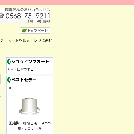
ジ
カートを見る
レジに進む
|
|
カートは空です...
01.
圧縮機 梱包ヒモ ９mm
巾×５００ｍ巻