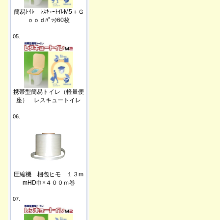
簡易ﾄｲﾚ ﾚｽｷｭｰﾄｲﾚM5＋Ｇ
ｏｏｄﾊﾟｯｸ60枚
05.
携帯型簡易トイレ（軽量便
座） レスキュートイレ
06.
圧縮機 梱包ヒモ １３m
mHD巾×４００ｍ巻
07.