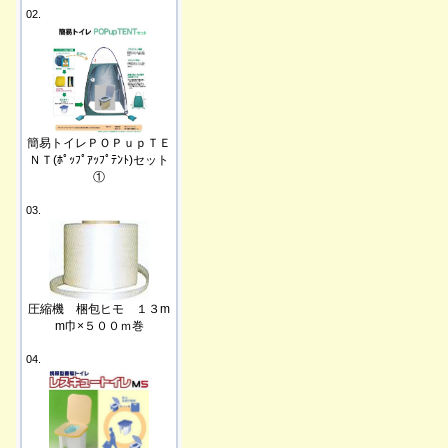
02.
簡易トイレＰＯＰｕｐＴＥ
ＮＴ(ﾎﾟｯﾌﾟｱｯﾌﾟﾃﾝﾄ)セット
①
03.
圧縮機 梱包ヒモ １３m
m巾×５００ｍ巻
04.