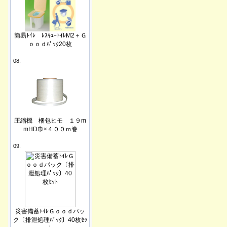
簡易ﾄｲﾚ ﾚｽｷｭｰﾄｲﾚM2＋Ｇ
ｏｏｄﾊﾟｯｸ20枚
08.
圧縮機 梱包ヒモ １９m
mHD巾×４００ｍ巻
09.
災害備蓄ﾄｲﾚＧｏｏｄパッ
ク〔排泄処理ﾊﾟｯｸ〕40枚ｾｯ