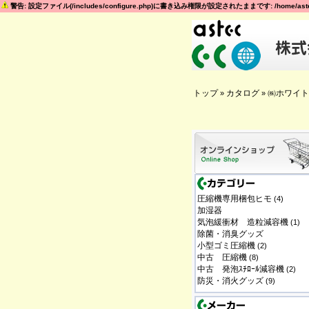
警告: 設定ファイル(/includes/configure.php)に書き込み権限が設定されたままです: /home/astec
トップ
カタログ
㈱ホワイト
»
»
圧縮機専用梱包ヒモ
(4)
加湿器
気泡緩衝材 造粒減容機
(1)
除菌・消臭グッズ
小型ゴミ圧縮機
(2)
中古 圧縮機
(8)
中古 発泡ｽﾁﾛｰﾙ減容機
(2)
防災・消火グッズ
(9)