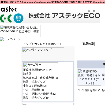
警告: 設定ファイル(/includes/configure.php)に書き込み権限が設定されたままです: /home/astec
トップ
カタログ
㈱ホワイト
商品検索
»
»
圧縮機専用梱包ヒモ
(4)
加湿器
緊
気泡緩衝材 造粒減容機
(1)
イ
除菌・消臭グッズ
小型ゴミ圧縮機
(2)
中古 圧縮機
(8)
1
1
1
-
番目を表示 (
あ
中古 発泡ｽﾁﾛｰﾙ減容機
(2)
防災・消火グッズ
(9)