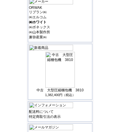
ORWAK
リブラン㈱
㈱エルコム
㈱ホワイト
㈱ボネックス
㈱山本製作所
兼弥産業㈱
中古 大型圧縮梱包機 3810
1,382,400円（税込）
配送料について
特定商取引法の表示