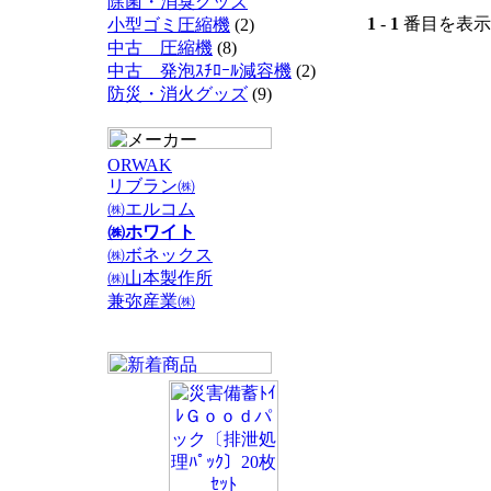
除菌・消臭グッズ
1
-
1
番目を表示 
小型ゴミ圧縮機
(2)
中古 圧縮機
(8)
中古 発泡ｽﾁﾛｰﾙ減容機
(2)
防災・消火グッズ
(9)
ORWAK
リブラン㈱
㈱エルコム
㈱ホワイト
㈱ボネックス
㈱山本製作所
兼弥産業㈱