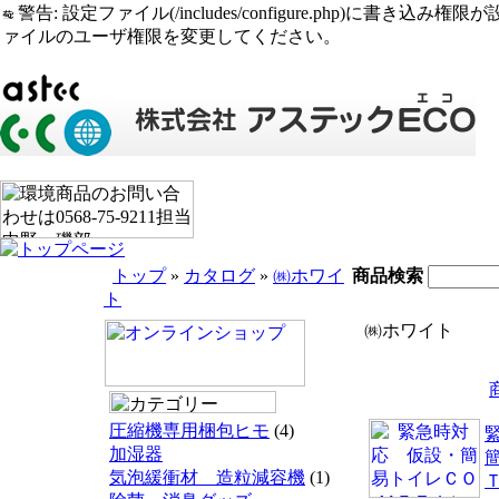
警告: 設定ファイル(/includes/configure.php)に書き込み権限が設定されたまま
ァイルのユーザ権限を変更してください。
トップ
»
カタログ
»
㈱ホワイ
商品検索
ト
㈱ホワイト
圧縮機専用梱包ヒモ
(4)
加湿器
気泡緩衝材 造粒減容機
(1)