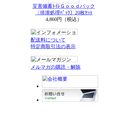
災害備蓄ﾄｲﾚＧｏｏｄパック
〔排泄処理ﾊﾟｯｸ〕20枚ｾｯﾄ
4,860円（税込）
配送料について
特定商取引法の表示
メルマガの購読・解除