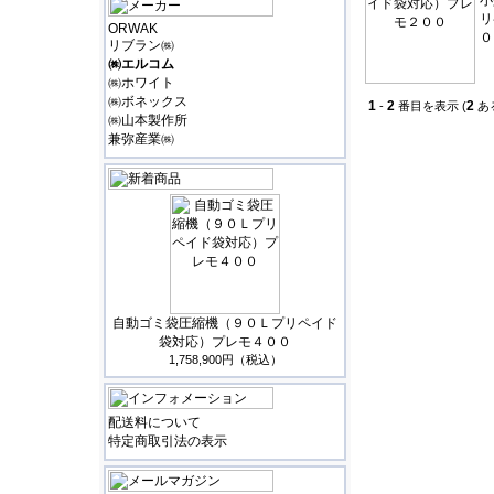
小
リ
ORWAK
０
リブラン㈱
㈱エルコム
㈱ホワイト
㈱ボネックス
1
2
2
-
番目を表示 (
あ
㈱山本製作所
兼弥産業㈱
自動ゴミ袋圧縮機（９０Ｌプリペイド
袋対応）プレモ４００
1,758,900円（税込）
配送料について
特定商取引法の表示