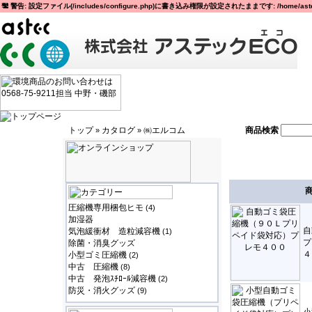
警告: 設定ファイル(/includes/configure.php)に書き込み権限が設定されたままです: /home/astec
トップ
カタログ
㈱エルコム
商品検索
»
»
圧縮機専用梱包ヒモ
(4)
加湿器
自
気泡緩衝材 造粒減容機
(1)
プ
除菌・消臭グッズ
４
小型ゴミ圧縮機
(2)
中古 圧縮機
(8)
中古 発泡ｽﾁﾛｰﾙ減容機
(2)
防災・消火グッズ
(9)