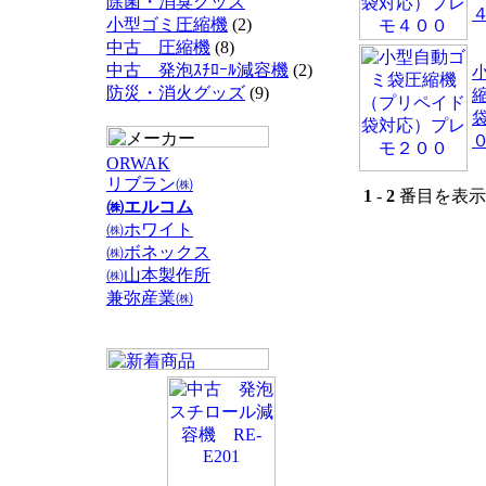
除菌・消臭グッズ
小型ゴミ圧縮機
(2)
中古 圧縮機
(8)
中古 発泡ｽﾁﾛｰﾙ減容機
(2)
防災・消火グッズ
(9)
ORWAK
リブラン㈱
1
-
2
番目を表示 
㈱エルコム
㈱ホワイト
㈱ボネックス
㈱山本製作所
兼弥産業㈱