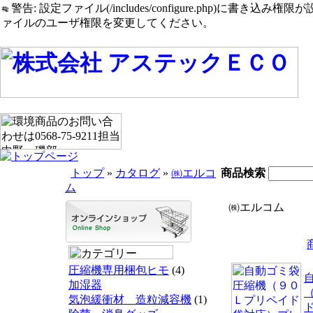
警告: 設定ファイル(/includes/configure.php)に書き込み権限が設定されたまま
ァイルのユーザ権限を変更してください。
トップ
»
カタログ
»
㈱エルコ
商品検索
ム
㈱エルコム
圧縮機専用梱包ヒモ
(4)
加湿器
気泡緩衝材 造粒減容機
(1)