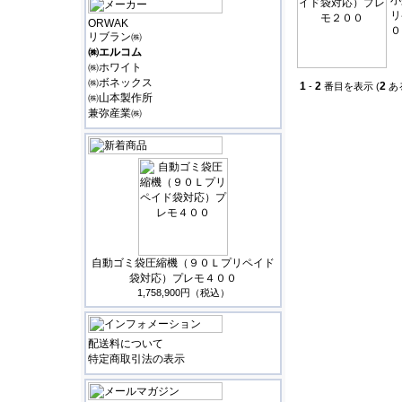
小
リ
ORWAK
０
リブラン㈱
㈱エルコム
㈱ホワイト
㈱ボネックス
1
2
2
-
番目を表示 (
あ
㈱山本製作所
兼弥産業㈱
自動ゴミ袋圧縮機（９０Ｌプリペイド
袋対応）プレモ４００
1,758,900円（税込）
配送料について
特定商取引法の表示