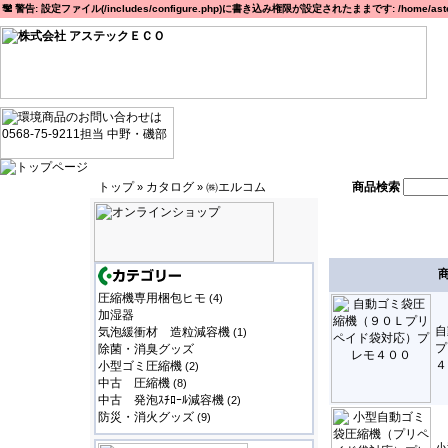
警告: 設定ファイル(/includes/configure.php)に書き込み権限が設定されたままです: /home/astec
トップ
カタログ
㈱エルコム
商品検索
»
»
圧縮機専用梱包ヒモ
(4)
加湿器
自
気泡緩衝材 造粒減容機
(1)
プ
除菌・消臭グッズ
４
小型ゴミ圧縮機
(2)
中古 圧縮機
(8)
中古 発泡ｽﾁﾛｰﾙ減容機
(2)
防災・消火グッズ
(9)