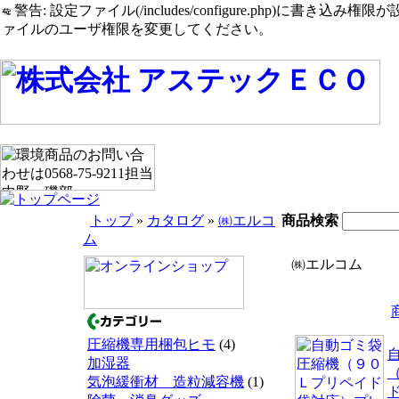
警告: 設定ファイル(/includes/configure.php)に書き込み権限が設定されたまま
ァイルのユーザ権限を変更してください。
トップ
»
カタログ
»
㈱エルコ
商品検索
ム
㈱エルコム
圧縮機専用梱包ヒモ
(4)
加湿器
気泡緩衝材 造粒減容機
(1)