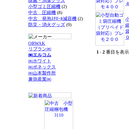
除菌・消臭グッズ
小型ゴミ圧縮機
(2)
中古 圧縮機
(8)
中古 発泡ｽﾁﾛｰﾙ減容機
(2)
防災・消火グッズ
(9)
ORWAK
リブラン㈱
1
-
2
番目を表示 
㈱エルコム
㈱ホワイト
㈱ボネックス
㈱山本製作所
兼弥産業㈱