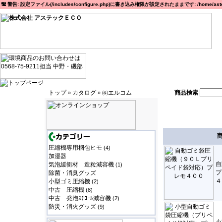
警告: 設定ファイル(/includes/configure.php)に書き込み権限が設定されたままです: /home/astec
トップ
カタログ
㈱エルコム
商品検索
»
»
圧縮機専用梱包ヒモ
(4)
加湿器
自
気泡緩衝材 造粒減容機
(1)
プ
除菌・消臭グッズ
４
小型ゴミ圧縮機
(2)
中古 圧縮機
(8)
中古 発泡ｽﾁﾛｰﾙ減容機
(2)
防災・消火グッズ
(9)