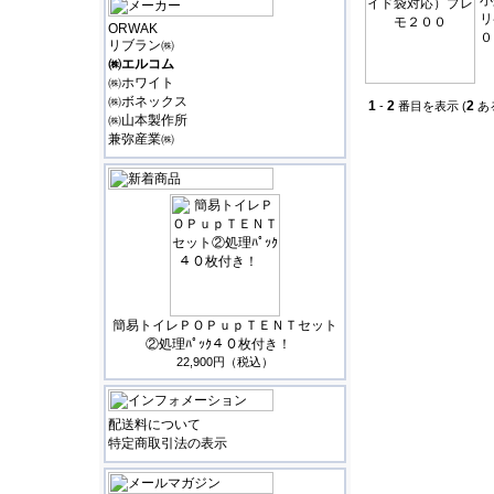
小
リ
ORWAK
０
リブラン㈱
㈱エルコム
㈱ホワイト
㈱ボネックス
1
2
2
-
番目を表示 (
あ
㈱山本製作所
兼弥産業㈱
簡易トイレＰＯＰｕｐＴＥＮＴセット
②処理ﾊﾟｯｸ４０枚付き！
22,900円（税込）
配送料について
特定商取引法の表示